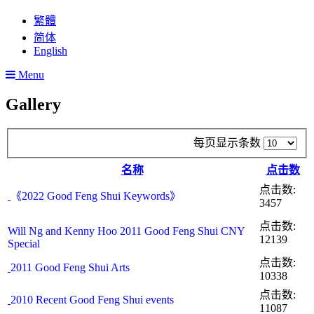
繁體
简体
English
Menu
Gallery
每页显示条数
名称
点击数
点击数:
《2022 Good Feng Shui Keywords》
3457
点击数:
Will Ng and Kenny Hoo 2011 Good Feng Shui CNY
12139
Special
点击数:
2011 Good Feng Shui Arts
10338
点击数:
2010 Recent Good Feng Shui events
11087