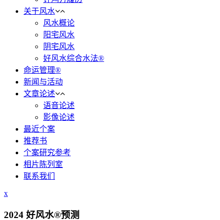
关于风水
风水概论
阳宅风水
阴宅风水
好风水综合水法®
命运管理®
新闻与活动
文章论述
语音论述
影像论述
最近个案
推荐书
个案研究参考
相片陈列室
联系我们
x
2024 好风水®预测