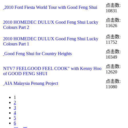
点击数:
2010 Ford Fiesta World Tour with Good Feng Shui
10831
点击数:
2010 HOMEDEC DULUX Good Feng Shui Lucky
11626
Colours Part 2
点击数:
2010 HOMEDEC DULUX Good Feng Shui Lucky
11752
Colours Part 1
点击数:
Good Feng Shui for Country Heights
10349
点击数:
NTV7 FEELGOOD FEEL COOK" with Kenny Hoo
12620
of GOOD FENG SHUI
点击数:
AIA Malaysia Penang Project
11080
1
2
3
4
5
6