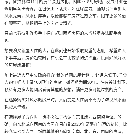
家，皆预测2011年的房产会泡沫化。因此不少的房地产发展商业在
近期里各出奇谋，在包装上下功夫，如在房屋或店铺的设计里加入
风水元素，风水讲座等，以便能够在房产过热之前，招徕更多的潜
在顾客群，以期把手上的房产卖清光。
目前也看得到许多手上拥有超过两间房屋的人皆想尽办法脱手套
现。
想要购买新屋入住的人，在此刻也开始采取观望的态度，希望进入
下半年后，房价趋软时，有机会在比较多的选择里，觅间好风好水
的房屋或店铺！
加上最近大马中央政府推介"我的首间房屋计划"，让月入低于3千令
吉的年轻人申请100巴仙的房贷，摊还期为期30年。在有关计划下，
预料有更多人能圆居者有其屋的梦想，销售更多可能过剩的房产。
在选择购买好风水的房产时，大前提是入住前不需为了改良风水而
耗费大整修。
在选择屋子方向时，也不必过于拘泥向东北或向西南的单位。的
确，向东北或向西南的房屋在目前到2023年是落在当运的卦位，比
较容易招引吉气。然而其他的方向如向南、北，东、西向的房屋，