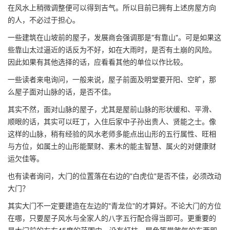
在风水上稍微调整便可以得到吉气。所以目前已拥有上述房屋方向
的人，不必过于担心。
一些建筑在山坡前的屋子，发展商会强调那是"有靠山"。可是如果这
些靠山太过逼近的话反为不好，如在大雨时，是否有土崩的风险。
因此如果有其他选择的话，应看看其他的单位以作比较。
一些读者来电询问，一般来说，屋子前面及明堂要开阳、空旷，那
么屋子面对山脉的话，是否不佳。
其实不然，面对山脉的屋子，尤其是屋前山脉的形状缓和、平滑、
顺眼的话，其实可以旺丁，入住后家中子孙出贵人、贤能之士。像
这样的山脉，稍有经验的风水老师多能点出山形的五行属性、旺相
与方位，如属土的山形能聚财、素木的能主智慧、属火的对健康财
运欠佳等。
也有读者询问，大门的位置落在右边的"白虎位"是否不佳，必须改动
大门？
其实大门不一定要建造在左边的"青龙位"的才算好。不论大门的方位
在哪，只要屋子风水与全家人的八字五行配合得当即可。更重要的