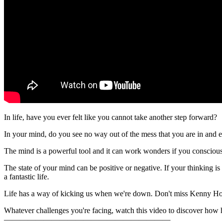
In life, have you ever felt like you cannot take another step forward?
In your mind, do you see no way out of the mess that you are in and 
The mind is a powerful tool and it can work wonders if you consciousl
The state of your mind can be positive or negative. If your thinking is 
a fantastic life.
Life has a way of kicking us when we're down. Don't miss Kenny Hoo 
Whatever challenges you're facing, watch this video to discover how h
—————————————————————