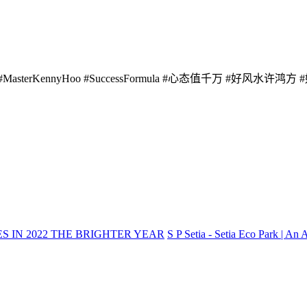
#KennyHoo #MasterKennyHoo #SuccessFormula #心态值千万 
IES IN 2022 THE BRIGHTER YEAR
S P Setia - Setia Eco Park | An