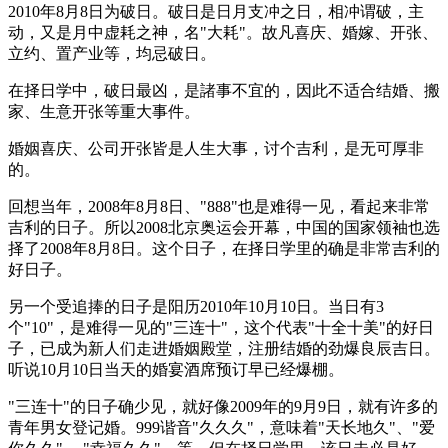
2010年8月8日为破日。破日是日月支冲之日，相冲谓破，主
动，又是月中虚耗之神，名"大耗"。故凡喜庆、婚嫁、开张、
立约、置产业等，均忌破日。
在择日学中，破日最凶，是諸事不宜的，因此不适合结婚、搬
家、生意开张等重大事件。
婚姻喜庆、公司开张皆是人生大事，讨个吉利，是无可厚非
的。
回想当年，2008年8月8日、"888"也是难得一见，看起来非常
吉利的日子。所以2008北京奥运会开幕，中国的国家领袖也选
择了2008年8月8日。这个日子，在择日学里的确是非常吉利的
好日子。
另一个受追捧的日子是阳历2010年10月10日。当日有3
个"10"，是难得一见的"三连十"，这个代表"十全十美"的好日
子，已成为新人们走进婚姻殿堂，注册结婚的劲爆良辰吉日。
听说10月10日当天的婚宴酒席预订早已经爆棚。
"三连十"的日子确少见，就好像2009年的9月9日，就有许多的
青年男女登记婚。999谐音"久久久"，意味着"天长地久"、"爱