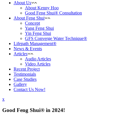
About Us
About Kenny Hoo
Good Feng Shui® Consultation
About Feng Shui
Concept
Yang Feng Shui
Yin Feng Shui
GFS Converge Water Technique®
Lifepath Management®
News & Events
Articles
Audio Articles
Video Articles
Recent Project
Testimonials
Case Studies
Gallery
Contact Us Now!
x
Good Feng Shui® in 2024!