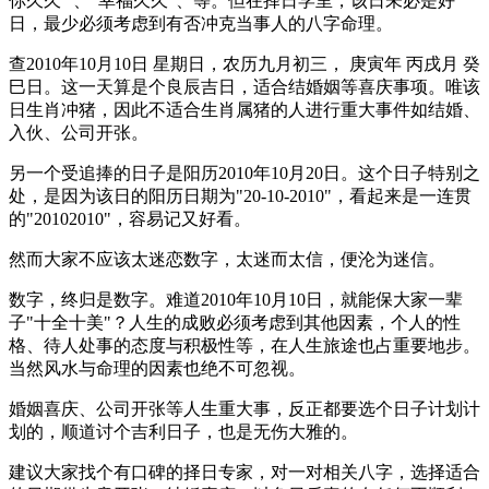
你久久" 、"幸福久久"、等。但在择日学里，该日未必是好
日，最少必须考虑到有否冲克当事人的八字命理。
查2010年10月10日 星期日，农历九月初三， 庚寅年 丙戌月 癸
巳日。这一天算是个良辰吉日，适合结婚姻等喜庆事项。唯该
日生肖冲猪，因此不适合生肖属猪的人进行重大事件如结婚、
入伙、公司开张。
另一个受追捧的日子是阳历2010年10月20日。这个日子特别之
处，是因为该日的阳历日期为"20-10-2010"，看起来是一连贯
的"20102010"，容易记又好看。
然而大家不应该太迷恋数字，太迷而太信，便沦为迷信。
数字，终归是数字。难道2010年10月10日，就能保大家一辈
子"十全十美"？人生的成败必须考虑到其他因素，个人的性
格、待人处事的态度与积极性等，在人生旅途也占重要地步。
当然风水与命理的因素也绝不可忽视。
婚姻喜庆、公司开张等人生重大事，反正都要选个日子计划计
划的，顺道讨个吉利日子，也是无伤大雅的。
建议大家找个有口碑的择日专家，对一对相关八字，选择适合