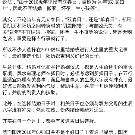
说法，"由于2010虎年里没有立春日，被称为‘盲年'或‘寡妇
年'，因此不宜结婚、搬家、怀孕、生小孩等"。
其实，不论当年有无立春日，"双春日"，还是"单春日"，都只
是阴历和阳历之间转换时的"阴差阳错"，与吉凶无关。有
关"盲年"不宜结婚、搬家、怀孕、生小孩等的说法，皆是无稽
之谈，重要是择吉行事就行了。
所以不少人选择在2010虎年里结婚或进行人生里的重大记事
时，最好能选个阴、阳历都吉利又好记的日子。
生意开张、结婚登记和举行婚姻仪式，都是人生旅途里的重大
事项。风水命理老师在择日时，必须考虑到所择日子，在五行
里适宜办理有关喜事，而且与当事人的生辰八字没有冲克，最
好该日能激发吉利的气场，帮助生意、喜庆一开始便顺利进
行，并能的到贵人的扶助。
此外，在选择结婚日子时，相关日子也必须与双方父母的生辰
八字没有冲克，然而在该月份内结婚却绝对适宜。
其实在每一个月里，都会有黄道吉日供选择。
然而阳历2010年8月8日并不是个好日子！查通书显示，阳历