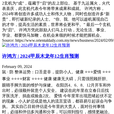
2玄机为“成”，蕴藏于“启”的左上部位。 基于九运属火，火代
表喜庆，此玄机代表今年将带来成果和成就。 许鸿方称，
2024年将创造许多成功人士和伟大人物，同时也创造许多“新
贵”，即打破新纪录的人士。 “你、我、他可以趁机展现自己
的才华，提高生活的素质，世界将会更和平。” 最后一个玄机
为“启”。 许鸿方凭此鼓励人们马上行动，无论生活、事业、
学业、都要快马加鞭，在机会来领的时候才能把握机会。
Source: https://www.orientaldaily.com.my/news/business/2024/02/09
许鸿方 | 2024甲辰木龙年12生肖预测
February 09, 2024
鼠 · 防 整体运势：口舌是非，提防小人。健康 ⭐⭐⭐爱情 ⭐⭐⭐
事业 ⭐⭐⭐⭐财富 ⭐⭐⭐⭐ 健康 健康无大碍，只需强照顾肝胆、
眼睛手脚方面的维护与保健。 在阳历4、6、8、12月开车和外
出时，必须额外留意个人安全。 建议在此年里在立春日后找
牙医洗牙、捐血或验血2次。 爱情 今年里常出现思绪起伏不定
的现象，小人妒忌或是他人的流言蜚语，都容易引起误会与争
执。 其实自己目前伴侣是今年里的大贵人，面对任何事情
时，必须和伴侣多沟通和分享，可以得到指引，感情更融洽。