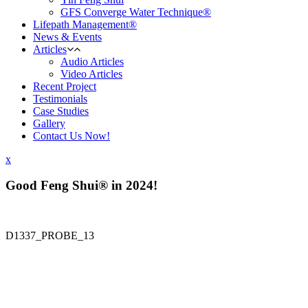
GFS Converge Water Technique®
Lifepath Management®
News & Events
Articles
Audio Articles
Video Articles
Recent Project
Testimonials
Case Studies
Gallery
Contact Us Now!
x
Good Feng Shui® in 2024!