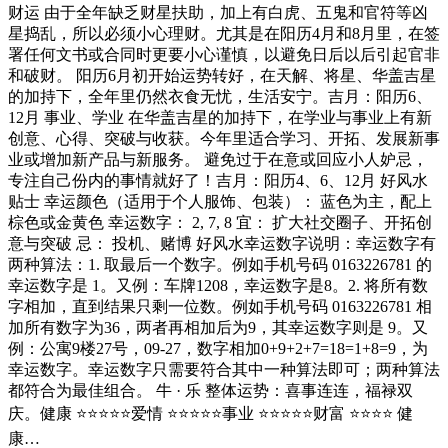
财运 由于全年缺乏财星扶助，加上有白虎、五鬼和官符等凶
星捣乱，所以必须小心理财。尤其是在阳历4月和8月里，在签
署任何文书或合同时更要小心谨慎，以避免日后以后引起官非
和破财。 阳历6月初开始运势转好，在天解、将星、华盖吉星
的加持下，全年里仍然衣食无忧，生活安宁。吉月：阳历6、
12月 事业、学业 在华盖吉星的加持下，在学业与事业上有新
创意、心得、突破与收获。今年里适合学习、开拓、发展新事
业或增加新产品与新服务。 避免过于在意或回应小人妒忌，
专注自己份内的事情就好了！吉月：阳历4、6、12月 好风水
贴士 幸运颜色（适用于个人服饰、包装）： 蓝色为主，配上
棕色或金黄色 幸运数字： 2, 7, 8 宜： 扩大社交圈子、开拓创
意与突破 忌： 投机、赌博 好风水幸运数字说明：幸运数字有
两种算法：1. 取最后一个数字。例如手机号码 0163226781 的
幸运数字是 1。又例：车牌1208，幸运数字是8。2. 将所有数
字相加，直到结果只剩一位数。例如手机号码 0163226781 相
加所有数字为36，两者再相加后为9，其幸运数字则是 9。又
例：公寓9楼27号，09-27，数字相加0+9+2+7=18=1+8=9，为
幸运数字。幸运数字只需要符合其中一种算法即可；两种算法
都符合为最佳组合。 牛 · 乐 整体运势：喜事连连，福禄双
庆。健康 ⭐⭐⭐⭐⭐爱情 ⭐⭐⭐⭐⭐事业 ⭐⭐⭐⭐⭐财富 ⭐⭐⭐⭐ 健
康…