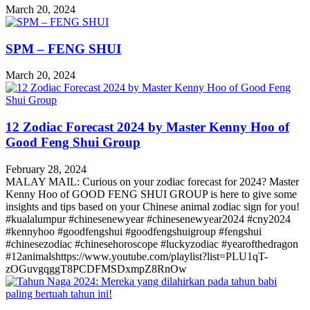
March 20, 2024
SPM – FENG SHUI
March 20, 2024
12 Zodiac Forecast 2024 by Master Kenny Hoo of
Good Feng Shui Group
February 28, 2024
MALAY MAIL: Curious on your zodiac forecast for 2024? Master
Kenny Hoo of GOOD FENG SHUI GROUP is here to give some
insights and tips based on your Chinese animal zodiac sign for you!
#kualalumpur #chinesenewyear #chinesenewyear2024 #cny2024
#kennyhoo #goodfengshui #goodfengshuigroup #fengshui
#chinesezodiac #chinesehoroscope #luckyzodiac #yearofthedragon
#12animalshttps://www.youtube.com/playlist?list=PLU1qT-
zOGuvgqggT8PCDFMSDxmpZ8RnOw