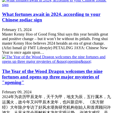
What fortunes await in 2024, according to your
Chinese zodiac sign
February 15, 2024
Master Kenny Hoo of Good Feng Shui says this year heralds great
and positive change – but it won’t be without its pitfalls. Feng shui
master Kenny Hoo believes 2024 heralds an era of great change.
(Afizi Ismail @ FMT Lifestyle) PETALING JAYA: Chinese New
Year is once again upon…
The Year of the Wood Dragon welcomes the nine
fortunes and opens up three major mysteries of
"opening"
February 09, 2024
2024年为农历甲辰龙年，天干为甲，地支为辰，五行属木，九
运属火，故今年又叫甲辰木龙年，也叫新启年。 《东方财
经》大年除夕专访了好风水堪舆研究机构创始人和首席顾问许
鸿方，从风水学全面解析木龙年宏观运势。 许鸿方感叹，虽