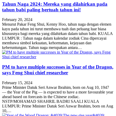
Tahun Naga 2024: Mereka yang dilahirkan pada
tahun babi paling bertuah tahun ini!
February 20, 2024
Menurut Pakar Feng Shui, Kenny Hoo, tahun naga dengan elemen
kayu pada tahun ini turut membawa tuah dan peluang luar biasa
khususnya bagi mereka yang dilahirkan dalam tahun babi. KUALA
LUMPUR : Tahun naga dalam kalendar zodiak Cina dipercayai
membawa simbol kekuatan, kehormatan, kejayaan dan
keberuntungan. Tahun naga merupakan antara…
PM to have multiple successes in Year of the Dragon,
says Feng Shui chief researcher
February 15, 2024
Prime Minister Datuk Seri Anwar Ibrahim, born on Aug 10, 1947
— the Year of the Pig — is expected to have a more favourable year
ahead based on forecasts in the Chinese zodiac.
NSTP/MOHAMAD SHAHRIL BADRI SAALI KUALA
LUMPUR: Prime Minister Datuk Seri Anwar Ibrahim, born on Aug
10,…