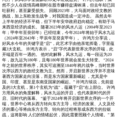
然不少人在疫情高峰期时在股市赚得盆满钵满，但去年却已回
吐获利，甚至蒙受损失。 回顾2023年，大马面对政经文教的
挑战，加上东欧发生战争，对我国造成一定冲击。 虽然去年
上半年的经济不平稳，但下半年安华政府趋向稳定，有助于马
来西亚经济的成长。 随著2023年的风水八运（2004年至2023
年；甲申年至癸卯年）已经结束，今年2024年将始于风水九运
（2024年至2043年；甲辰年至癸亥甲年）。 许鸿方分享说，
好风水今年的关键字是“启”，此艺术字由他亲笔挥毫，字里蕴
藏3大玄机。 许鸿方表示，“启”字代表新世界次序的开端，此
开端是百年一遇的。 他对此解释，风水九运，每一段运为20
年，故九运为180年，且每180年世界就会发生大转变。 “2024
年之前的世界秩序，其实可追溯至1840年鸦片战争，当时世界
次序以西方的政经文教为主。然而，开启新世界次序并不意味
著西方国家走向没落，而是东方国家重新崛起 ，尤其是中
国、印度、甚至是东南亚国家的崛起。” 许鸿方续说，先前提
及的3大玄机，第1个玄机为“战”，蕴藏于“启”右上部位。 许鸿
方用风水的角度解释，风水九运的开启，也代表新时代的开
启、旧时代的落幕。 “鉴于2024年将开启新世界次序的一个开
端，世界中心将从西方转向东方主导，经济的发展、人文及经
济的重心等将由东方主导。转向的过程将形成东西方的拉锯
战，这将影响 人们的情绪起伏，因此需要照顾个人情绪。” 第