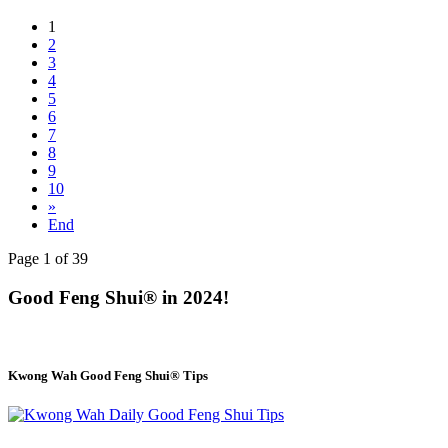
1
2
3
4
5
6
7
8
9
10
»
End
Page 1 of 39
Good Feng Shui® in 2024!
Kwong Wah Good Feng Shui® Tips