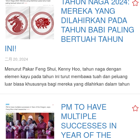
TAHUN NAGA 2024:
sign for you! #kualalumpur
MEREKA YANG
#chinesenewyear
#chinesenewyear2024 #cny2024
DILAHIRKAN PADA
#kennyhoo #goodfengshui
TAHUN BABI PALING
#goodfengshuigroup #fengshui
BERTUAH TAHUN
#chinesezodiac #chinesehoroscope
INI!
#luckyzodiac #yearofthedragon
#12animalshttps://www.youtube.com/play
二月 20, 2024
list=PLU1qT-
zOGuvgqggT8PCDFMSDxmpZ8RnOw
Menurut Pakar Feng Shui, Kenny Hoo, tahun naga dengan
elemen kayu pada tahun ini turut membawa tuah dan peluang
luar biasa khususnya bagi mereka yang dilahirkan dalam tahun
babi. KUALA LUMPUR : Tahun naga dalam kalendar zodiak Cina
dipercayai membawa simbol kekuatan, kehormatan, kejayaan
PM TO HAVE
dan keberuntungan. Tahun naga merupakan antara…
MULTIPLE
SUCCESSES IN
YEAR OF THE