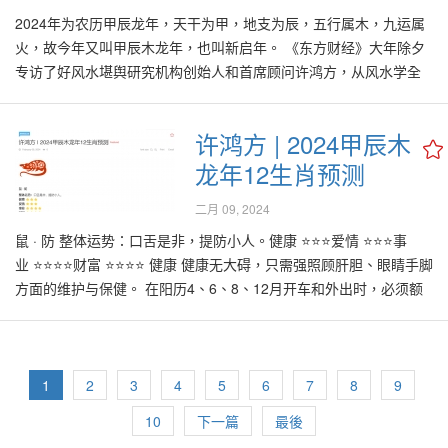
2024年为农历甲辰龙年，天干为甲，地支为辰，五行属木，九运属
火，故今年又叫甲辰木龙年，也叫新启年。 《东方财经》大年除夕
专访了好风水堪舆研究机构创始人和首席顾问许鸿方，从风水学全
面解析木龙年宏观运势。 许鸿方感叹，虽然不少人在疫情高峰期时
在股市赚得盆满钵满，但去年却已回吐获利，甚至蒙受损失。 回顾
许鸿方 | 2024甲辰木
2023年，大马面对政经文教的挑战，加上东欧发生战争，对我国造
龙年12生肖预测
成一定冲击。 虽然去年上半年的经济不平稳，但下半年安华政府趋
向稳定，有助于马来西亚经济的成长。 随著2023年的风水八运
二月 09, 2024
（2004年至2023年；甲申年至癸卯年）已经结束，今年2024年将始
于风水九运（2024年至2043年；甲辰年至癸亥甲年）。 许鸿方分享
鼠 · 防 整体运势：口舌是非，提防小人。健康 ⭐⭐⭐爱情 ⭐⭐⭐事
说，好风水今年的关键字是“启”，此艺术字由他亲笔挥毫，字里蕴藏
业 ⭐⭐⭐⭐财富 ⭐⭐⭐⭐ 健康 健康无大碍，只需强照顾肝胆、眼睛手脚
3大玄机。 许鸿方表示，“启”字代表新世界次序的开端，此开端是百
方面的维护与保健。 在阳历4、6、8、12月开车和外出时，必须额
年一遇的。 他对此解释，风水九运，每一段运为20年，故九运为
外留意个人安全。 建议在此年里在立春日后找牙医洗牙、捐血或验
180年，且每180年世界就会发生大转变。 “2024年之前的世界秩
血2次。 爱情 今年里常出现思绪起伏不定的现象，小人妒忌或是他
序，其实可追溯至1840年鸦片战争，当时世界次序以西方的政经文
人的流言蜚语，都容易引起误会与争执。 其实自己目前伴侣是今年
教为主。然而，开启新世界次序并不意味著西方国家走向没落，而
里的大贵人，面对任何事情时，必须和伴侣多沟通和分享，可以得
1
2
3
4
5
6
7
8
9
是东方国家重新崛起 ，尤其是中国、印度、甚至是东南亚国家的崛
到指引，感情更融洽。 财运 由于全年缺乏财星扶助，加上有白虎、
10
下一篇
最後
起。” 许鸿方续说，先前提及的3大玄机，第1个玄机为“战”，蕴藏于
五鬼和官符等凶星捣乱，所以必须小心理财。尤其是在阳历4月和8