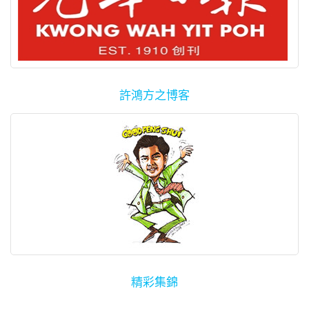
許鴻方之博客
精彩集錦