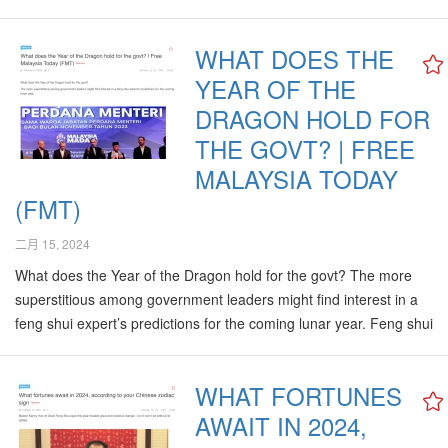
vibrant fireworks, joyful family gatherings, delicious festive food,
and rich traditions. The lunar new year is a significant event…
WHAT DOES THE
YEAR OF THE
DRAGON HOLD FOR
THE GOVT? | FREE
MALAYSIA TODAY
(FMT)
二月 15, 2024
What does the Year of the Dragon hold for the govt? The more
superstitious among government leaders might find interest in a
feng shui expert’s predictions for the coming lunar year. Feng shui
master Kenny Hoo says Prime Minister Anwar Ibrahim will
experience a significant boost in his luck and…
WHAT FORTUNES
AWAIT IN 2024,