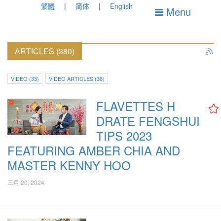
繁體
简体
English
Menu
ARTICLES (380)
VIDEO (33)
VIDEO ARTICLES (36)
FLAVETTES H
DRATE FENGSHUI
TIPS 2023
FEATURING AMBER CHIA AND
MASTER KENNY HOO
三月 20, 2024