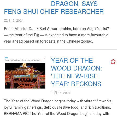
DRAGON, SAYS
FENG SHUI CHIEF RESEARCHER
二月 15, 2024
Prime Minister Datuk Seri Anwar Ibrahim, born on Aug 10, 1947
— the Year of the Pig — is expected to have a more favourable
year ahead based on forecasts in the Chinese zodiac.
NSTP/MOHAMAD SHAHRIL BADRI SAALI KUALA LUMPUR:
Prime Minister Datuk Seri Anwar Ibrahim, born on Aug 10,…
YEAR OF THE
WOOD DRAGON:
'THE NEW-RISE
YEAR' BECKONS
二月 15, 2024
The Year of the Wood Dragon begins today with vibrant fireworks,
joyful family gatherings, delicious festive food, and rich traditions.
BERNAMA PIC The Year of the Wood Dragon begins today with