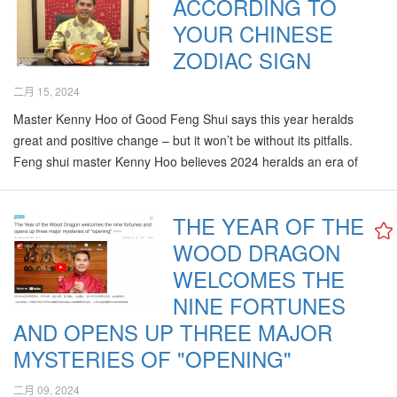
ACCORDING TO
YOUR CHINESE
ZODIAC SIGN
二月 15, 2024
Master Kenny Hoo of Good Feng Shui says this year heralds
great and positive change – but it won’t be without its pitfalls.
Feng shui master Kenny Hoo believes 2024 heralds an era of
great change. (Afizi Ismail @ FMT Lifestyle) PETALING JAYA:
Chinese New Year is once again upon…
THE YEAR OF THE
WOOD DRAGON
WELCOMES THE
NINE FORTUNES
AND OPENS UP THREE MAJOR
MYSTERIES OF "OPENING"
二月 09, 2024