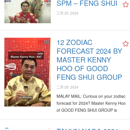
SPM – FENG SHUI
三月 20, 2024
12 ZODIAC
FORECAST 2024 BY
MASTER KENNY
HOO OF GOOD
FENG SHUI GROUP
二月 28, 2024
MALAY MAIL: Curious on your zodiac
forecast for 2024? Master Kenny Hoo
of GOOD FENG SHUI GROUP is
here to give some insights and tips
based on your Chinese animal zodiac