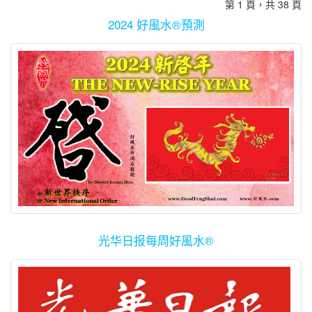
第 1 頁，共 38 頁
“启”右上部位。 许鸿方用风水的角度解释，风水九运的开启，也代
月里，在签署任何文书或合同时更要小心谨慎，以避免日后以后引
表新时代的开启、旧时代的落幕。 “鉴于2024年将开启新世界次序
起官非和破财。 阳历6月初开始运势转好，在天解、将星、华盖吉星
2024 好風水®預測
的一个开端，世界中心将从西方转向东方主导，经济的发展、人文
的加持下，全年里仍然衣食无忧，生活安宁。吉月：阳历6、12月
及经济的重心等将由东方主导。转向的过程将形成东西方的拉锯
事业、学业 在华盖吉星的加持下，在学业与事业上有新创意、心
战，这将影响 人们的情绪起伏，因此需要照顾个人情绪。” 第2玄机
得、突破与收获。今年里适合学习、开拓、发展新事业或增加新产
为“成”，蕴藏于“启”的左上部位。 基于九运属火，火代表喜庆，此玄
品与新服务。 避免过于在意或回应小人妒忌，专注自己份内的事情
机代表今年将带来成果和成就。 许鸿方称，2024年将创造许多成功
就好了！吉月：阳历4、6、12月 好风水贴士 幸运颜色（适用于个人
人士和伟大人物，同时也创造许多“新贵”，即打破新纪录的人士。
服饰、包装）： 蓝色为主，配上棕色或金黄色 幸运数字： 2, 7, 8
“你、我、他可以趁机展现自己的才华，提高生活的素质，世界将会
宜： 扩大社交圈子、开拓创意与突破 忌： 投机、赌博 好风水幸运
更和平。” 最后一个玄机为“启”。 许鸿方凭此鼓励人们马上行动，无
数字说明：幸运数字有两种算法：1. 取最后一个数字。例如手机号
论生活、事业、学业、都要快马加鞭，在机会来领的时候才能把握
码 0163226781 的幸运数字是 1。又例：车牌1208，幸运数字是
机会。
8。2. 将所有数字相加，直到结果只剩一位数。例如手机号码
Source: https://www.orientaldaily.com.my/news/business/2024/02/0
0163226781 相加所有数字为36，两者再相加后为9，其幸运数字则
是 9。又例：公寓9楼27号，09-27，数字相加
光华日报每周好風水®
0+9+2+7=18=1+8=9，为幸运数字。幸运数字只需要符合其中一种
算法即可；两种算法都符合为最佳组合。 牛 · 乐 整体运势：喜事连
连，福禄双庆。健康 ⭐⭐⭐⭐⭐爱情 ⭐⭐⭐⭐⭐事业 ⭐⭐⭐⭐⭐财富 ⭐⭐⭐⭐
健康…