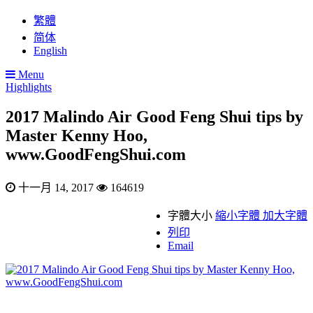
繁體
简体
English
Menu
Highlights
2017 Malindo Air Good Feng Shui tips by
Master Kenny Hoo,
www.GoodFengShui.com
十一月 14, 2017
164619
字體大小
縮小字體
加大字體
列印
Email