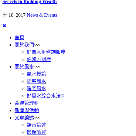
Secrets to Building Wealth
十 10, 2017
News & Events
首頁
關於我們
好風水® 咨詢服務
許鴻方履歷
關於風水
風水概論
陽宅風水
陰宅風水
好風水綜合水法®
命運管理®
新聞與活動
文章論述
語音論述
影像論述