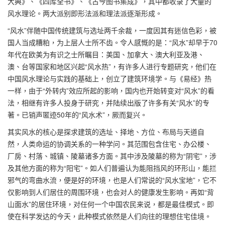
大典》、《四库全书》、《古今图书集成》，其中都收录了大量的
风水理论。两大派别即形法派和理法派逐渐形成。
“风水”伴随中国传统建筑与选址两千余裁，一度因其有迷信色彩，被
国人当成糟粕，为上层人士所不齿。令人感慨的是：“风水”却早于70
年代在欧美为有识之士所瞩目：美国、加拿大、澳大利亚及港、
澳、台等国家和地区兴起“风水热”，有许多人进行专题研究，他们在
中国风水理论与实践的基础上，创立了建筑环境学。与《易经》热
一样，由于“外转内”效应所起的影响，国内也开始转变对“风水”的看
法，相继有许多人投身于研究，并陆续出版了许多有关“风水”的专
著。已销声匿迹50年的“风水术”，厥而复兴。
其实风水的核心是探求建筑的选址、择地、方位、布局与天道自
然，人类命运的协调关系的一种学问。其范围包含住宅、办公楼、
厂房、村落、城镇、陵墓诸多方面。其中涉及陵墓的称为“阴宅”，涉
及其他方面的称为“阳宅”。如人们普遍认为能阻挡风的环形山，能拦
邪气的弯曲水流，便是好的环境，也是人们常说的“风水宝地”，它不
仅影响到人们居住的周围环境，也会对人的健康发生影响。再如“背
山面水”的居住环境，对任何一个中国农民来说，都是最佳模式。即
使在科学发达的今天，此种模式依然是人们向往的理想住宅佳境。