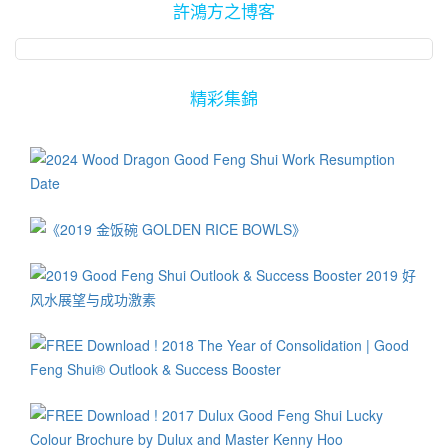
許鴻方之博客
精彩集錦