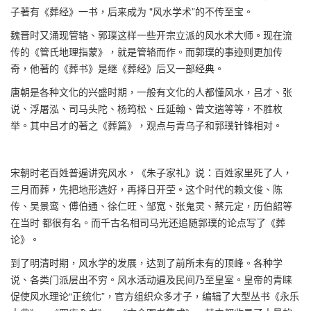
子著有《葬经》一书，后来成为 "风水学术”的不传至宝。
魏晋时又涌现管辂、郭璞这样一些开宗立派的风水术大师。现在流
传的《管氏地理指蒙》，就是管辂而作。而郭璞的事迹则更加传
奇，他著的《葬书》是继《葬经》后又一部经典。
唐朝是各种文化的兴盛时期，一般有文化的人都懂风水，吕才、张
说、浮屠泓、司马头陀、杨筠松、丘延翰、曾文遄等等，不胜枚
举。其中吕才的著之《葬篇》，观点与青乌子和郭璞针锋相对。
宋朝时老百姓普遍讲究风水，《朱子家礼》说：百姓家里死了人，
三月而葬，先把地形选好，再择日开茔。这个时代的赖文俊、陈
传、吴景鸾、傅伯通、徐仁旺、邹宽、张鬼灵、蔡元定，历伯韶等
在当时 都很有名。而千古名相司马光还追随郭璞的论点写了《葬
论》。
到了明清时期，风水学的发展，达到了前所未有的顶峰。各种学
说、各类门派层出不穷。风水活动遍及民间乃至皇室。皇帝的青睐
促使风水理论“正统化”，官方组织众多才子，编辑了大型丛书《永乐