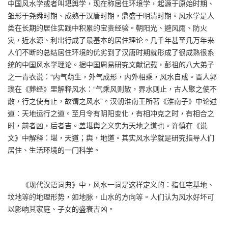
中国风水学或者叫堪舆学，现在称居住环境学，起源于原始时期、
雏形于尧舜时期、成熟于汉唐时期，鼎盛于明清时期。风水学是人
类在长期的居住实践中积累的宝贵经验。朝阳光、避风雨、防火
灾，近水源、利出行成了最基本的居住理论。几千年甚至几万年来
人们不断的总结居住环境的优劣到了汉唐时期就形成了很成熟很系
统的中国风水学理论。据中国周易研究文献记载，彭祖的八大弟子
之一青衣说：“内气萌生，外气成形，内外相乘，风水自成。晋人郭
璞在《葬经》里解释风水：“气乘风则散，界水则止，古人聚之使不
散，行之使有止，故谓之风水”。汉朝淮南王所著《淮南子》中论述
道：天地运行之道。至月令有阴阳变化，有相冲克之时，有相合之
时，前者凶，后者吉。盖堪舆之义实为天地之道也。许慎在《说
文》中解释：堪，天道；舆，地道。其实风水学就是研究指导人们
居住、生活环境的一门科学。
《现代汉语词典》中，风水一词是这样定义的：指住宅基地、
坟地等的地理形势，如地脉，山水的方向等。人们认为风水好坏可
以影响其家庭、子女的盛衰吉凶。