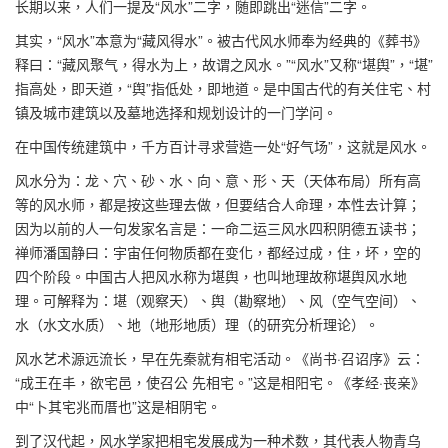
长期以来，人们一提及“风水”二字，随即跳出“迷信”二字。
其实，“风水”本意为“藏风得水”。被古代风水师奉为经典的《葬书》
释曰：“藏风聚气，得水为上，故谓之风水。”“风水”又称“堪舆”，“堪”
指高处，即天道，“舆”指低处，即地道。是中国古代的有关住宅、村
镇及城市建筑以及墓地选择和规划设计的一门学问。
在中国传统建筑中，千方百计寻求营造一处“好气场”，这就是风水。
风水分为：龙、穴、砂、水、向、意、形、天（天体布局）所有高
等的风水师，都是按这些理去做，但要结合人命理，本性去计算；
因为以前的人一句发家名言是：一命二运三风水四积阴德五读书；
禅师潘国静曰：宇宙任何物质都在变化，都经过成，住，坏，空的
四个阶段。中国古人把风水称为堪舆，也叫地理故称堪舆风水地
理。可解释为：堪（观察天）、舆（勘察地）、风（空气空间）、
水（水文水质）、地（地形地质）理（的研究分析理论）。
风水艺术源远流长，早在先秦就有相宅活动。《尚书·召诏序》云：
“成王在丰，欲宅邑，使召公 先相宅。”这是相阳宅。《孝经·丧亲》
中“卜其宅兆而厝也”这是相阴宅。
到了汉代起，风水学家把相宅发展成为一种术数，其代表人物青乌