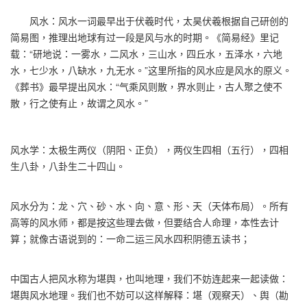
风水：风水一词最早出于伏羲时代，太昊伏羲根据自己研创的
简易图，推理出地球有过一段是风与水的时期。《简易经》里记
载：“研地说：一雾水，二风水，三山水，四丘水，五泽水，六地
水，七少水，八缺水，九无水。”这里所指的风水应是风水的原义。
《葬书》最早提出风水：“气乘风则散，界水则止，古人聚之使不
散，行之使有止，故谓之风水。”
风水学：太极生两仪（阴阳、正负），两仪生四相（五行），四相
生八卦，八卦生二十四山。
风水分为：龙、穴、砂、水、向、意、形、天（天体布局）。所有
高等的风水师，都是按这些理去做，但要结合人命理，本性去计
算；就像古语说到的：一命二运三风水四积阴德五读书；
中国古人把风水称为堪舆，也叫地理，我们不妨连起来一起读做：
堪舆风水地理。我们也不妨可以这样解释：堪（观察天）、舆（勘