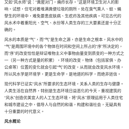
又如“风水师”说：“粪屋对门，痈疖长存。”这是环境卫生对人的影
响。试想，住宅对着堆满粪便垃圾的厕所，处在臭气熏人、蚊、蝇
孽生的环境中，难免要患皮肤病、生疙疖及其他疾病。可见古代的
风水术中着重阳光、空气、水份等人类生存的三大要素还是十分正
确的。
风水的本质是“气”，而“气”是生命之源，亦是生命之根本，风水中的
“气”是周围环境中的各个物体在时间和空间上所占的“序”所决定的，
而“序”的改变恰恰是辩证唯物主义中事物由量变到质变的一种方式之
一（另一种方式是量的积累），环境的改变，物体（包括家俱、办
公桌等）位置的变化就会引起“气”的改变，从而就会改变风水环境，
所以风水学是环境学，更是生命学，是地道的科学，而绝非迷信。
现代科学已证实“风水”所要求的生态环境，关系人类的生存与健康。
人类生活在自然界，特别是生态环境日益恶化的今天，重视建筑的
“风水”创造优美宜人的人工生态环境，将“风水”原理运用于人类住宅
和城市建设之中，倡导人与自然的和谐，构建和谐社会，无疑具有
十分重要的时代意义。
风水概论