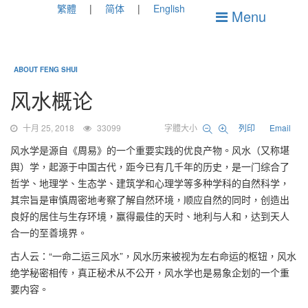
繁體
简体
English
Menu
ABOUT FENG SHUI
风水概论
十月 25, 2018
33099
字體大小
列印
Email
风水学是源自《周易》的一个重要实践的优良产物。风水（又称堪
舆）学，起源于中国古代，距今已有几千年的历史，是一门综合了
哲学、地理学、生态学、建筑学和心理学等多种学科的自然科学，
其宗旨是审慎周密地考察了解自然环境，顺应自然的同时，创造出
良好的居住与生存环境，赢得最佳的天时、地利与人和，达到天人
合一的至善境界。
古人云：“一命二运三风水”，风水历来被视为左右命运的枢钮，风水
绝学秘密相传，真正秘术从不公开，风水学也是易象企划的一个重
要内容。