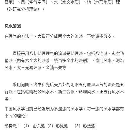
察地）、风（空气空间）、水（水文水质）、地（地形地质）理
（的研究分析理论）。
风水流派
在理气的方法上，大致可分成两个大的流派，下统诸多分支。
直接采用八卦卦理理气的流派是卦理派。包括八宅派、玄空飞
星派（内有六个大的派系，统百多个小的派别）、奇门风水、河洛
风水、大三元易理派、金锁玉关等。
采用河图、洛书和先后天八卦的阴阳五行原理理气的流派是五
行派。包括赣南杨公风水术、新三合派、命理风水、正五行风水术
等。
中国风水学目前已经发展为多流派的风水学，每一派的风水学都有
不同的理论：
形势派：（1） 峦头派（2）形象派 （3）形法派