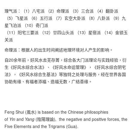
理气派：（1）八宅派 （2）命理派 （3）三合派 （4）翻卦派
（5）飞星派 （6）五行派 （7）玄空大卦派 （8）八卦派 （9）九
星飞泊派 （10）奇门派
（11）阳宅三要派 （12）廿四山头派 （13）星宿派 （14）金锁玉
关派
命理派：根据人的出生时间阐述地理环境对人产生的影响。
自20余年前，好风水去芜存菁，综合各大门派理论与实践经验，衍
生《好风水综合水法》、《好风水命运管理》，《好风水综合阴宅
法》，《好风水综合生基法》等独特之处理与服务，经在世界各国
协助有缘、有福者添福、造福无数，广结善缘。
Feng Shui (風水) is based on the Chinese philosophies
of
Yin
and
Yang
(陰陽理論)
,
the negative and positive forces, the
Five Elements and the Trigrams (Gua).