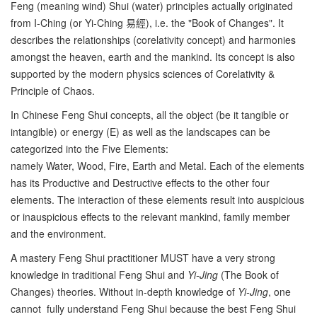
Feng (meaning wind) Shui (water) principles actually originated
from I-Ching (or Yi-Ching 易經), i.e. the "Book of Changes". It
describes the relationships (corelativity concept) and harmonies
amongst the heaven, earth and the mankind. Its concept is also
supported by the modern physics sciences of Corelativity &
Principle of Chaos.
In Chinese Feng Shui concepts, all the object (be it tangible or
intangible) or energy (E) as well as the landscapes can be
categorized into the Five Elements:
namely Water, Wood, Fire, Earth and Metal. Each of the elements
has its Productive and Destructive effects to the other four
elements. The interaction of these elements result into auspicious
or inauspicious effects to the relevant mankind, family member
and the environment.
A mastery Feng Shui practitioner MUST have a very strong
knowledge in traditional Feng Shui and
Yi-Jing
(The Book of
Changes) theories. Without in-depth knowledge of
Yi-Jing
, one
cannot fully understand Feng Shui because the best Feng Shui