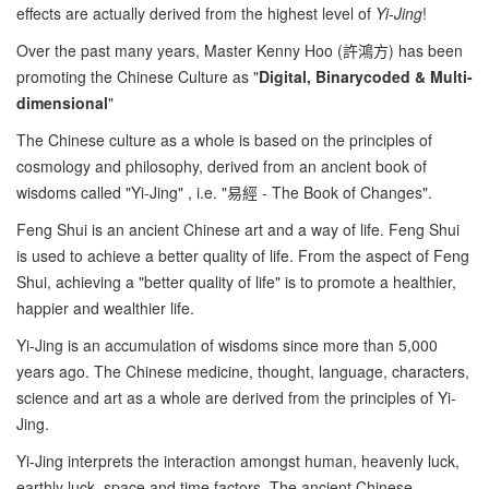
effects are actually derived from the highest level of
Yi-Jing
!
Over the past many years, Master Kenny Hoo (許鴻方) has been
promoting the Chinese Culture as "
Digital, Binarycoded & Multi-
dimensional
"
The Chinese culture as a whole is based on the principles of
cosmology and philosophy, derived from an ancient book of
wisdoms called "Yi-Jing" , i.e. "易經 - The Book of Changes".
Feng Shui is an ancient Chinese art and a way of life. Feng Shui
is used to achieve a better quality of life. From the aspect of Feng
Shui, achieving a "better quality of life" is to promote a healthier,
happier and wealthier life.
Yi-Jing is an accumulation of wisdoms since more than 5,000
years ago. The Chinese medicine, thought, language, characters,
science and art as a whole are derived from the principles of Yi-
Jing.
Yi-Jing interprets the interaction amongst human, heavenly luck,
earthly luck, space and time factors. The ancient Chinese