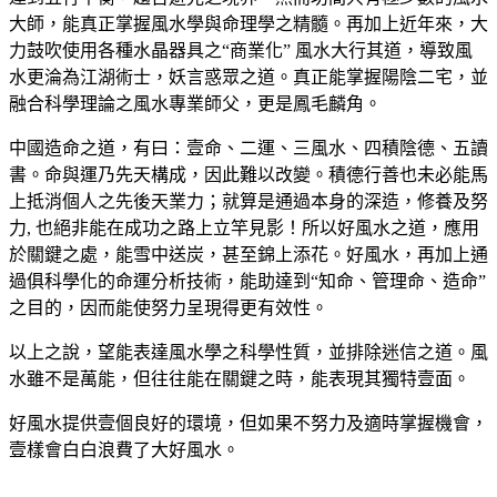
大師，能真正掌握風水學與命理學之精髓。再加上近年來，大
力鼓吹使用各種水晶器具之“商業化” 風水大行其道，導致風
水更淪為江湖術士，妖言惑眾之道。真正能掌握陽陰二宅，並
融合科學理論之風水專業師父，更是鳳毛麟角。
中國造命之道，有曰：壹命、二運、三風水、四積陰德、五讀
書。命與運乃先天構成，因此難以改變。積德行善也未必能馬
上抵消個人之先後天業力；就算是通過本身的深造，修養及努
力, 也絕非能在成功之路上立竿見影！所以好風水之道，應用
於關鍵之處，能雪中送炭，甚至錦上添花。好風水，再加上通
過俱科學化的命運分析技術，能助達到“知命、管理命、造命”
之目的，因而能使努力呈現得更有效性。
以上之說，望能表達風水學之科學性質，並排除迷信之道。風
水雖不是萬能，但往往能在關鍵之時，能表現其獨特壹面。
好風水提供壹個良好的環境，但如果不努力及適時掌握機會，
壹樣會白白浪費了大好風水。