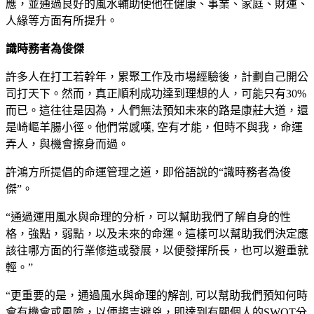
應，並通過良好的風水輔助使他在健康、事業、家庭、財運、
人緣等方面有所提升。
識時務者為俊傑
許多人在打工若幹年，累聚工作及市場經驗後，計劃自己開公
司打天下。然而，真正順利成功達到理想的人，可能只有30%
而已。這往往是因為，人們無法預知未來的路是康莊大道，還
是崎嶇羊腸小徑。他們常感嘆, 空有才能，但時不與我，命運
弄人，與機會擦身而過。
許鴻方所提倡的命運管理之道，即俗語說的“識時務者為俊
傑”。
“通過運用風水與命理的分析，可以幫助我們了解自身的性
格，強點，弱點，以及未來的命運。這樣可以幫助我們決定應
該往哪方面的行業修造或發展，以便發揮所長，也可以避重就
輕。”
“更重要的是，通過風水與命理的解剖, 可以幫助我們預知何時
會有機會或風險，以便趨吉避兇，即達到有關個人的SWOT分