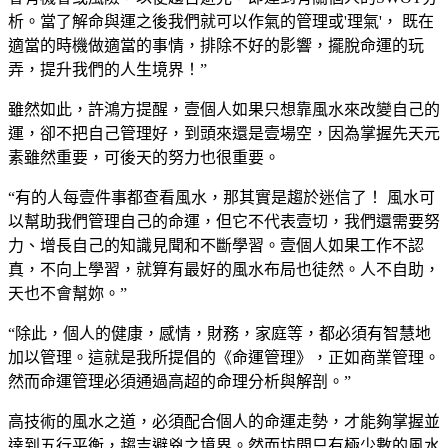
析。當了解命與運之後我們就可以作氣的管理或'理氣'， 既在
適當的時機做適當的事情，排除不好的影響，擺脫命運的玩
弄，提升我們的人生境界！”
雖然如此，許鴻方提醒，壹個人如果只想靠風水來改變自己的
運，卻不把自己管理好，到頭來還是壹場空，因為掌握先天元
素雖然重要，可後天的努力也很重要。
“有的人每壹件事都查看風水，那其實是趨於迷信了！ 風水可
以幫助我們管理自己的命運，但它不代表壹切，我們還需要努
力、增長自己的知識見聞和不斷學習。壹個人如果工作不認
真，不向上學習，就算有最好的風水布局也徒然。人不自助，
天也不會幫妳。”
“除此，個人的健康，感情，財務，家庭等，都必須有智慧地
加以管理。這就是我所提倡的《命運管理》，正如商業管理。
然而命運管理必須通過高超的命理分析與解剖。”
高技術的風水之道，必須配合個人的命運走勢，才能夠掌握並
達到五行平衡，趨吉避兇之境界。然而坊間只有極少數的風水