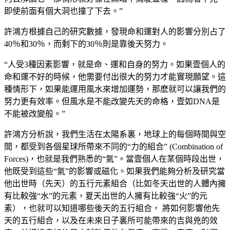
即使前面有個大洞也撞了下去。”
許鴻方根據自己的研究數據，發現命和運對人的影響分別占了
40％和30％，而剩下的30％則是靠後天努力。
“人受3種因素影響，就是命、運和自身的努力。如果壹個人的
命和運不好的時候，他需要付出很大的努力才能實現願望。這
種情形下，如果能運用風水來增加運勢，那麽就可以讓我們的
努力更有效率。但風水是不能改變先天的命格，壹如DNA是
不能被改變般。”
許鴻方分析說，我們生活在太陽系裏，地球上的每個時間與空
間，都受到各個星球所帶來不同的“力的組合” (Combination of
Forces)，也就是我們熟悉的“氣”。當壹個人在某個時段出世，
他既受到這些“氣”的影響或磁化。如果我們能夠分析及研究當
他出世時（先天）的五行元素組合（比如冬天出世的人體內擁
有比較強“水”的元素，夏天出世的人擁有比較強“火”的元
素），也就可以知道哪些後天的五行組合， 將如何影響他先
天的五行組合，以及在未來日子裏所可能帶來的吉與兇的效