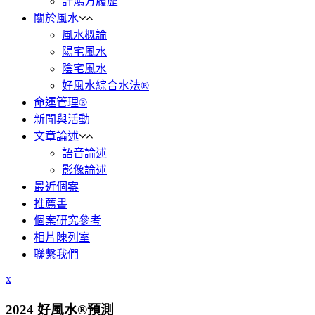
許鴻方履歷
關於風水
風水概論
陽宅風水
陰宅風水
好風水綜合水法®
命運管理®
新聞與活動
文章論述
語音論述
影像論述
最近個案
推薦書
個案研究參考
相片陳列室
聯繫我們
x
2024 好風水®預測