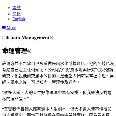
繁體
简体
English
Menu
Lifepath Management®
命運管理®
許鴻方並不希望自己被看做是風水佬或算命佬，他的名片也沒
有給自己冠上任何頭銜，公司名字“好風水堪輿研究”也只強調
研究。他說他研究風水的目的，是希望人們可以掌握命理、易
經、風水之後，可以知命、管理命及造命。
“很多人說，人的壹生好像暝暝中早有安排，但我堅決反對這
樣的宿命論。”
“其實我們每個人都有壹本人生劇本，但大多數人皆不懂得如
何去解讀它，那情形就好像在黑暗中駕駛壹樣，因為看不見，