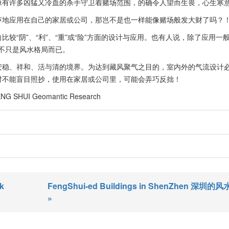
像有许多凶猛又冷血的杀手守卫着赌场范围，的确令人望而生畏，心生寒
芦地应用在自己的家居或公司，那岂不是也一样能像赌场般发大财了吗？
较“阴”、“利”、“重”或“险”方面的设计与应用。也有人说，除了应用一
绝不只是风水格局而已。
安稳、祥和、活与清的境界。为达到藏风聚气之目的，室内外的气流设计
对不能盲目照抄，使用在家居或公司里，可能会弄巧反拙！
FENG SHUI Geomantic Research
k
FengShui-ed Buildings in ShenZhen 深圳的
»