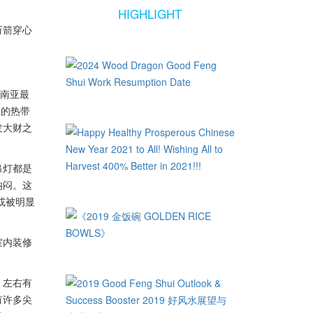
HIGHLIGHT
万箭穿心
东南亚最
上的热带
发大财之
吊灯都是
纳闷。这
或被明显
室内装修
，左右有
有许多尖