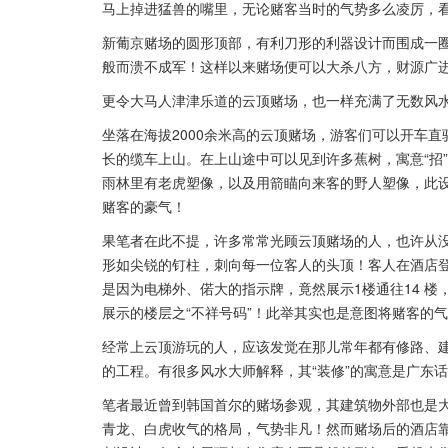
马上掉进猛兽的嘴里，无论赌客当时的气势多么凌厉，
新葡京赌场的圆形顶部，有利刀形的利器设计而围成一
般而溃不成军！这样以来赌场便可以大杀八方，财源广
更令大马人津津乐道的云顶赌场，也一样充满了无数风
坐落在海拔2000余米高的云顶赌场，游客们可以开车直
长的缆车上山。在上山途中可以见到许多蕉树，寓意“招”
雨林里有老虎塑像，以及用箭瞄向来客的野人塑像，此
赌客的豪气！
果笔者在此不提，许多常常光顾云顶赌场的人，也许从
形如尖锐的钉柱，刺向每一位客人的头顶！客人在酒店
是因为电梯外、偌大的指示牌，竟然展示1楼通往14 楼
展示的楼层之“不祥号码”！此举其实也是意图将赌客的
经常上云顶游玩的人，应该发觉在那儿常年都有修路、
的工程。有很多风水大师解释，其“装修”的寓意是广东话
笔者最近曾到韩国首尔的赌场参观，其建筑物外部也是
青龙、白虎收气的格局，气势非凡！然而赌场后的酒店