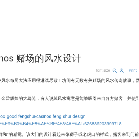
 Casinos 赌场的风水设计
font size
Print
好风水布局大法应用得淋漓尽致！坊间有无数有关赌场的风水传奇故事，
个金碧辉煌的大鸟笼，有人说其风水寓意是能够吸引来自各方赌客，并使
oo-good-fengshui/casinos-feng-shui-design-
E6%B0%B4%E8%AE%BE%E8%AE%A1/626886203999718
祥和”的感觉。该大门的设计看起来像狮子或老虎口的样式，赌客来到门