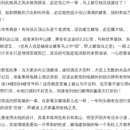
看到此格局之风水格局摆设，必定也心中一寒，马上被它镇压或摄住了！
圈、如刺猬般的刀尖剌向外面，必定能把战斗信心满满的赌客，搞到有如
进！
水传奇典故！有传说云顶山头是个老虎地，适合建立赌场，必定赚大钱。
驱到达山顶，或者来到半山腰，乘坐长达途径3.2公里，号称世界最快、
财进宝，（也有人说是确保众赌客马上中“招”，即上赌场当之意)。一路
设计并非只是增强景观而已，其目的可能是抵消那些来势汹汹、一心想要
没察觉此事：当大家步向云顶赌场，途经酒店大堂时，大堂上无数的水晶
登记后，准备乘搭电梯上酒店房前，应该会察觉到电梯外的指示牌而有所
，或14楼到24楼等号码！这些都是普遍上被认为不吉利、也尽量不被引用
气势打消，令他们感到不好意头，间接使到他们赌博的赢面大打折扣！
建筑或内部装修的一幕。在新葡京赌场那儿也一样，一年到头都有在进行
的谐音“庄收”，即赌桌上庄家赢而收钱之意。
大量使用尖锐的设计。其基本格局也有后有靠山、明堂开阳并有活水小溪
靠山，其玻璃墙面看似一片带刺的蛇皮，赌场建筑物的每一个高柱上方都