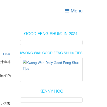
Menu
GOOD FENG SHUI® IN 2024!
KWONG WAH GOOD FENG SHUI® TIPS
Email
数十年来
到他们的
KENNY HOO
前，仿佛