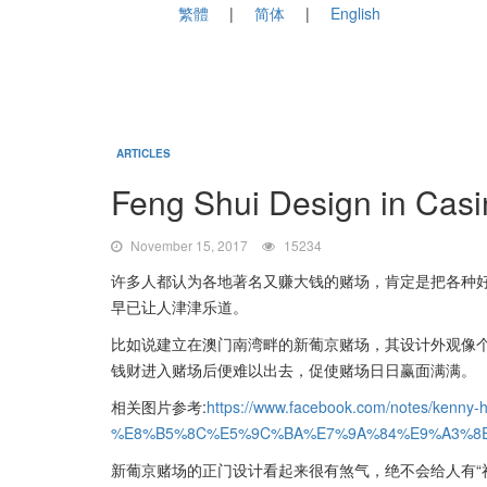
繁體
简体
English
ARTICLES
Feng Shui Design in
November 15, 2017
15234
许多人都认为各地著名又赚大钱的赌场，肯定是把各种
早已让人津津乐道。
比如说建立在澳门南湾畔的新葡京赌场，其设计外观像
钱财进入赌场后便难以出去，促使赌场日日赢面满满。
相关图片参考:
https://www.facebook.com/notes/kenny-h
%E8%B5%8C%E5%9C%BA%E7%9A%84%E9%A3%8E%
新葡京赌场的正门设计看起来很有煞气，绝不会给人有“