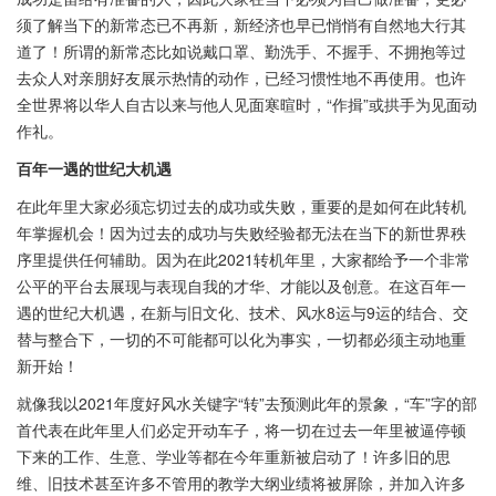
须了解当下的新常态已不再新，新经济也早已悄悄有自然地大行其
道了！所谓的新常态比如说戴口罩、勤洗手、不握手、不拥抱等过
去众人对亲朋好友展示热情的动作，已经习惯性地不再使用。也许
全世界将以华人自古以来与他人见面寒暄时，“作揖”或拱手为见面动
作礼。
百年一遇的世纪大机遇
在此年里大家必须忘切过去的成功或失败，重要的是如何在此转机
年掌握机会！因为过去的成功与失败经验都无法在当下的新世界秩
序里提供任何辅助。因为在此2021转机年里，大家都给予一个非常
公平的平台去展现与表现自我的才华、才能以及创意。在这百年一
遇的世纪大机遇，在新与旧文化、技术、风水8运与9运的结合、交
替与整合下，一切的不可能都可以化为事实，一切都必须主动地重
新开始！
就像我以2021年度好风水关键字“转”去预测此年的景象，“车”字的部
首代表在此年里人们必定开动车子，将一切在过去一年里被逼停顿
下来的工作、生意、学业等都在今年重新被启动了！许多旧的思
维、旧技术甚至许多不管用的教学大纲业绩将被屏除，并加入许多