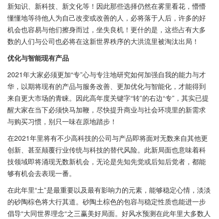
新知识、新科技、新文化等！因此那些选择仍然在雾里看花，懵懵
懂懂地等待他人为自己改变或改善的人，必将落于人后，许多的好
机会也容易与他们擦身而过，坐失良机！更什的是，这些占有大多
数的人们与公司也必将在这新世界秩序的大洪流里被淘汰出局！
优化与智能现有产品
2021年大家必须更加“专”心与专注地研究如何加强自我的能力与才
华，以期将现有的产品与服务改善、更加优化与智能化，才能得到
来自更大市场的青睐。因此高年度关键字“转”的右边“专”，其实已提
醒大家在当下必须快马加鞭，尽快提升商业与社会环境里的新需求
与购买习惯，别只一味在原地踏步！
在2021年里将有不少高科技的公司与产品即将面对无数来自其他更
创新、甚至颠覆行业传统与科技的替代风险。此新局面也意味着科
技领域即将涌现无数新机会，无论是先知先觉或后知后觉者，都能
够有机会去表现一番。
在此年里“土”是最重要以及最有影响力的元素，能够稳定心情，淡淡
的砂陶棕色将大行其道。砂陶土棕色的包容与稳定性质也能进一步
倡导“大同世界理念“之三赢美好局面。好风水预测在此年里大多数人