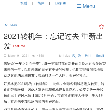
繁體
简体
English
Menu
ARTICLES
2021转机年：忘记过去 重新出
发
Featured
March 01, 2021
4858
font size
Print
Email
俗语说“一年之计在于春”，每一年我们都在新春前后反思过去並展望
未来的一年，以期未来的日子有更好的收获，也期望能够间接地帮
助到其他的亲朋戚友，帮助打造一个大同、美好的社会。
好风水把2021称为《转机年》。此年，全球各领域将进入转变、转
化而带来转机，因此大家必须积极地把握此良机，蜕变后进一步脱
颖而出！好风水预计阳历5月开始，市道将逐渐转入佳境，步入8月
后，将迎来更加欣欣向荣的美好局面。
成功是留给有准备的人，因此大家在当下必须为自己做准备，更必