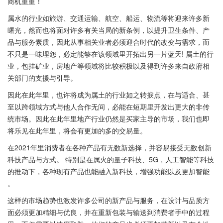
商机重重！
属水的行业如旅游、交通运输、航空、船运、物流等将迎来许多新
曙光，然而也将面对许多有关当局的新条例，以提升卫生条件、产
品与服务素质，因此从事相关业者必须迎合时代的改变与需求，而
不只是一味埋怨，必定能够在该领域里开拓出另一片蓝天! 属土的行
业，包挂矿业，房地产等领域将比较积极以及得到许多来自政府相
关部门的支援与引导。
因此在此年里，也许将成为属土的行业如之转捩点，在与适合、甚
至以跨领域方式与他人合作无间，必能在短期里开发出更大的非传
统市场。因此在此年里地产行业仍然是买家主导的市场，我们也即
将乐见在此年里，将会有更加的多的交易量。
在2021年里消费者在各种产品有无数新选择，并容易接受无数创新
科技产品与方式。 特别是在属火的量子科技、5G，人工智能等科技
的推动下，各种现有产品也能融入新科技，增强功能以及更加智能
。
这样的市场趋势也激发许多公司的新产品与服务，在设计与品质方
面必须更加精细与优良，并在重新包装与输送到消费者手中的过程