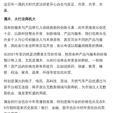
这百年一遇的大时代里活得更开心自在与富足、共荣、共享、共
赢。
属木、火行业商机大
现有的服务与产品将引入或链接新的创新元素，此年里激发出创意
十足、以新科技整合开发、创新领域，产品与服务。我们也将乐见
许多个人与公司积极涉入与本身原有、甚至完全不同的产品与服
务，因此各行各业即将百花齐放，各出奇谋以期赢得顾客的青睐。
在2021年里仍然是消费者主导的市场，然而各种产品与服务的价格
预计将上涨。尤其是属木、火的行业将会有更多的商机、一枝独
秀！原产品的价格也将有所提升，比如说医药、保健、教育、橡
胶、棕油、家具、蔬果、环保等皆欣欣向荣。
特别是属火的电子、电讯、高科技、原油、天然气等产品也通过与
新平台相互连接，将开发出无数新领域与新商机，为市场注入无数
新机会、激发更旺盛的局面。
属金的行业也在今年里蓬勃发展、特别是银与金的价格也乐见在8、
9月期间迎来历史新高！银行、金融、股市也在今经年里欣欣向荣、