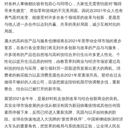
对各种人事物都比较有包容心与同理心，大家也无需害怕面对“顺得
哥来失嫂意”、类似零和游戏的不完美局面。因此在2021年众人也有
勇气面对改变、能接受对许多在各个领域里的改革与创新，更愿意
与他人进一步合作以达到共赢、共享的美好局面，减少互相对抗的
局面。
属火的高科技产品与服务也继续将在2021年里带动全球市场的逐步
复苏，在各行各业里我们将见到许多创新与改革的产品与与服务，
许多现有的产品也自然地与高科技结合并衍生出许多更人性化、个
性化以提升生活品质的特性，由教育界到商业与经济市场皆通过高
科技的结合与应用，被引领到另一层面进而发展出更大的商机。消
费者的购买能力以及消费意愿也在2021年里逐渐升高。那些在过去
做得不够好的人或公司，应该把握这段转机期尽快调整步伐，重新
整合、结合以已被打开的新市场。
展望2021金牛年，是最好时机去放胆改革与结合创新商业的良机。
其实全球市场发展的步伐从都没有因为新冠病毒疫情或其他任何因
素而停顿下来，反而已经进入重新洗牌、巩固与以开始转换的阶
段。全球在快速地进入大洗牌的“新世界秩序”，中国将继续扮演经济
火车头的重要角色，把世界的格局与系统推回正轨，让全球人民在