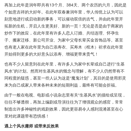
再加上此年是润年即共有13个月、384天、两个农历的六月，因此是
个如意吉祥的大好年。在此年双春兼润年里，华人传统上认为可以
刻意地进行或启动新的事务，可以催动双倍的吉气，并由此年里开
拓新的生机，开启人生更美好、新的一页！无论是否是由于商家的
炒作下的效应，在此年里有许多人恋人订婚、共结连理、怀孕生
子、搬家迁移、新公司开业、为家中父母长辈买金首饰品等。甚至
也有老人家在此年里为自己添寿衣、买寿木（棺木）祈求在此年里
开始得到更多的大好意头以添寿、增福更带来贵气！
也有不少人留意到在此年里，有许多人为家中长辈或自己进行“生基
风水”的计划。然而对生基风水的慨念与理解，有不少人仍然带有不
同程度的疑惑，甚至一些人认为这是“魔鬼计划”，其目的是使用邪灵
来为自己或家人带来各种未来的短期利益，最终有可能会折福。
由于一般在电视、电影或小说杂志里有关“生基风水”的描绘或呈现，
往往不够透彻，再加上编剧或导演往往为了增强观众的感官，常常
制造出许多神秘性的戏剧效果，因此更容易令人感到混淆甚至在心
里对此课题带有恐惧感！
遇上个风水庸师 或带来反效果