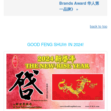
Brands Award 华人第
一品牌》 »
back to top
GOOD FENG SHUI® IN 2024!