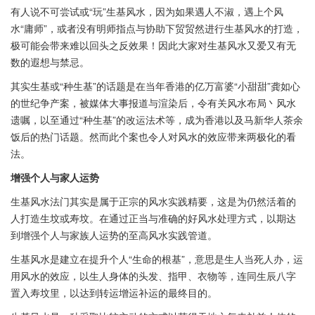
有人说不可尝试或“玩”生基风水，因为如果遇人不淑，遇上个风
水“庸师”，或者没有明师指点与协助下贸贸然进行生基风水的打造，
极可能会带来难以回头之反效果！因此大家对生基风水又爱又有无
数的遐想与禁忌。
其实生基或“种生基”的话题是在当年香港的亿万富婆“小甜甜”龚如心
的世纪争产案，被媒体大事报道与渲染后，令有关风水布局丶风水
遗嘱，以至通过“种生基”的改运法术等，成为香港以及马新华人茶余
饭后的热门话题。然而此个案也令人对风水的效应带来两极化的看
法。
增强个人与家人运势
生基风水法门其实是属于正宗的风水实践精要，这是为仍然活着的
人打造生坟或寿坟。在通过正当与准确的好风水处理方式，以期达
到增强个人与家族人运势的至高风水实践管道。
生基风水是建立在提升个人“生命的根基”，意思是生人当死人办，运
用风水的效应，以生人身体的头发、指甲、衣物等，连同生辰八字
置入寿坟里，以达到转运增运补运的最终目的。