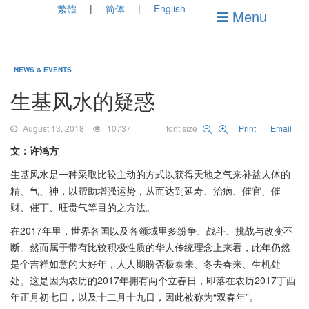
繁體
简体
English
Menu
NEWS & EVENTS
生基风水的疑惑
August 13, 2018
10737
font size
Print
Email
文：许鸿方
生基风水是一种采取比较主动的方式以获得天地之气来补益人体的
精、气、神，以帮助增强运势，从而达到延寿、治病、催官、催
财、催丁、旺贵气等目的之方法。
在2017年里，世界各国以及各领域里多纷争、战斗、挑战与改变不
断。然而属于带有比较积极性质的华人传统理念上来看，此年仍然
是个吉祥如意的大好年，人人期盼否极泰来、冬去春来、生机处
处。这是因为农历的2017年拥有两个立春日，即落在农历2017丁酉
年正月初七日，以及十二月十九日，因此被称为“双春年”。