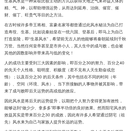
生基风水是一种采取比较主动的方式以获得天地之气来补益人体的
精、气、神，以帮助增强运势，从而达到延寿、治病、催官、催
财、催丁、旺贵气等目的之方法。
在古时候许多帝王将相、富豪名家等都曾通过此风水秘法为自己打
造寿坟、生基。比如说秦始皇在一统六国、登基后，即马上为自己
打造皇陵，即“生基风水”，希望前无古人的他能够将秦朝延续到千秋
万世。当然任何皇帝甚至是市井小人，其人生中的成与败，也会被
其他的因数影响并带来高与低的变化！
人的成功主要受到三大因素的影响，即百分之30的努力、百分之40
的先天个人性格、聪明度、积极度（君不见有人天生勤奋或怠
惰）；以及百分之30 的后天条件，其中包括在不同的时间（年
龄）、空间（环境、风水）、当下所接触的人事物并被其影响，带
来了成与败即后天运势的高或低的效应。
因此风水是将后天的运势提升，以期把个人努力变得更加有效性，
能够达到“做少少、拿多多”即事半功倍的良好效果。然而阳宅风水的
效益其实是带来百分之30 的成效，因此有许多人希望通过阴宅（祖
先）风水来为自己与家族人提升长远的运势。