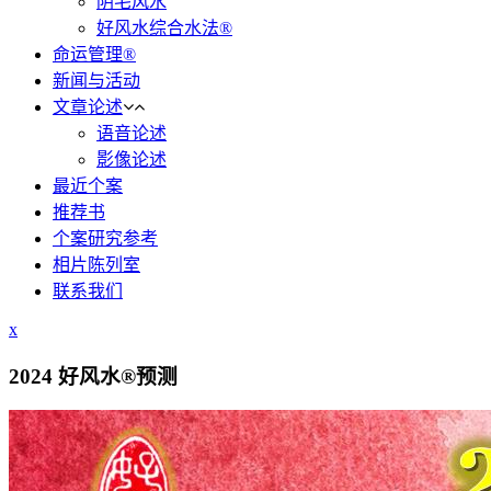
阴宅风水
好风水综合水法®
命运管理®
新闻与活动
文章论述
语音论述
影像论述
最近个案
推荐书
个案研究参考
相片陈列室
联系我们
x
2024 好风水®预测