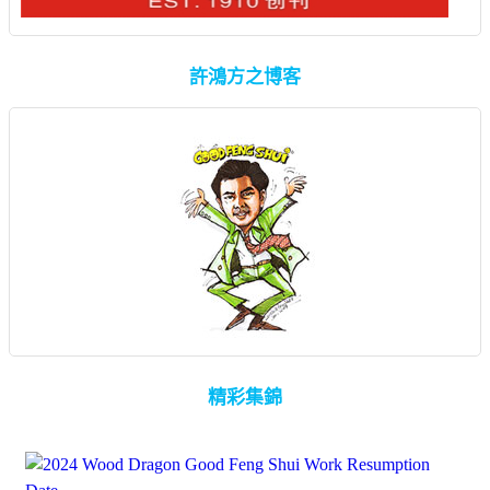
許鴻方之博客
精彩集錦