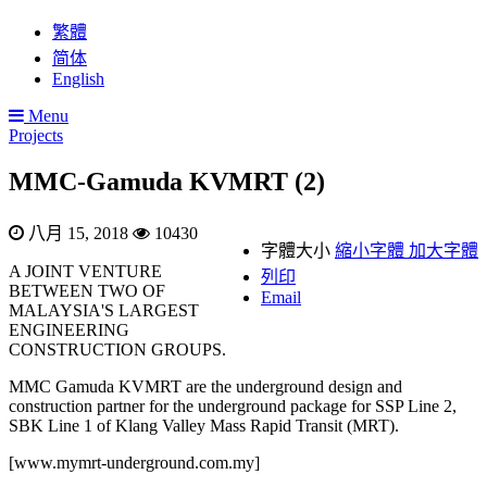
繁體
简体
English
Menu
Projects
MMC-Gamuda KVMRT (2)
八月 15, 2018
10430
字體大小
縮小字體
加大字體
A JOINT VENTURE
列印
BETWEEN TWO OF
Email
MALAYSIA'S LARGEST
ENGINEERING
CONSTRUCTION GROUPS.
MMC Gamuda KVMRT are the underground design and
construction partner for the underground package for SSP Line 2,
SBK Line 1 of Klang Valley Mass Rapid Transit (MRT).
[www.mymrt-underground.com.my]