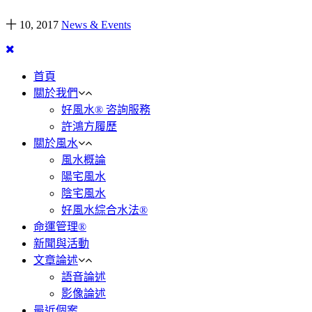
十 10, 2017
News & Events
首頁
關於我們
好風水® 咨詢服務
許鴻方履歷
關於風水
風水概論
陽宅風水
陰宅風水
好風水綜合水法®
命運管理®
新聞與活動
文章論述
語音論述
影像論述
最近個案