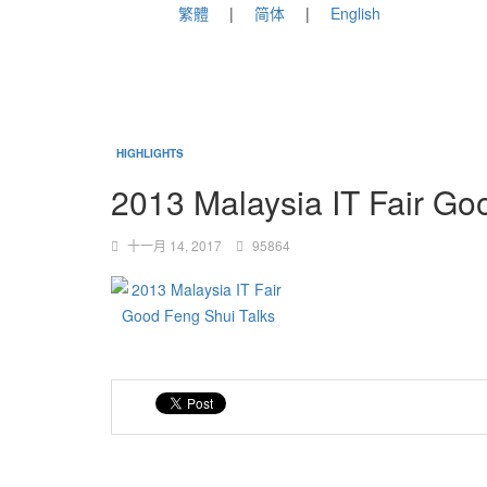
繁體
简体
English
HIGHLIGHTS
2013 Malaysia IT Fair Go
十一月 14, 2017
95864