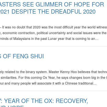
ASTERS SEE GLIMMER OF HOPE FOR
2021 DESPITE THE DREADFUL 2020
was no doubt that 2020 was the most difficult year the world witnes
 economic contraction, political uncertainty and social issues were the
 minds of Malaysians in the past Lunar year that is coming to an…
S OF FENG SHUI
sely related to the binary system. Master Kenny Hoo believes that techn
imilarities. For this coming Ox Year, he says changes loom big in the 
i and many people will associate it with a Chinese traditional…
: YEAR OF THE OX: RECOVERY,