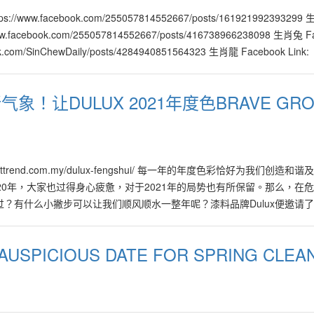
的高科技产品与服务将在2021年，继续带动全球市场的逐步复苏，在各行
的产品也自然地与高科技结合并衍生出更人性化、个性化，有助于提升生
tps://www.facebook.com/255057814552667/posts/161921992393299
高科技的结合与应用，被引领到另一层面，进而发展出更大的商机，消费
/www.facebook.com/255057814552667/posts/416738966238098 生肖兔 F
议在过去表现不足的人或公司，应该把握这段出现转机的时期，尽快调整步
ook.com/SinChewDaily/posts/4284940851564323 生肖龍 Facebook Link:
淘汰。 水金行业好坏参半 属水行业于2021年则好坏参半，许鸿方指
om/255057814552667/posts/176885617551451 生肖蛇 Facebook Link:
关当局的新条例，以提升卫生条件、产品与服务素质，因此从事相关业者
om/SinChewDaily/posts/495680948064062 生肖馬 Facebook Link:
象！让DULUX 2021年度色BRAVE GRO
天。另外，属水的汽车行业也有不错的发展。 其它属金行业如金融、银
om/SinChewDaily/posts/449439983133897 生肖羊 Facebook Link:
9、10月，挑战月份为1、6、8、12月。而在2021年，属土行业相对
om/255057814552667/posts/421629015748648 生肖猴 Facebook Link:
、房地产等属土领域比较积极，更出现去芜存菁，新陈代谢的现象，有关
om/255057814552667/posts/160805108935619 生肖鷄 Facebook Link:
。 跨领域合作新机会 许鸿方根据2021年的风水与市场趋势，为企业
om/SinChewDaily/posts/168813601530267 生肖狗 Facebook Link:
机年里将涌现无数跨领域合作的新机会。企业家不妨准备个人与公司的转
om/SinChewDaily/posts/122416153075927 生肖猪 Facebook Link:
tps://nexttrend.com.my/dulux-fengshui/ 每一年的年度色彩恰好为我们创造
，新世界秩序（New World Order）已成形，它不再是雏形而已，在
om/SinChewDaily/posts/1053252141867896 生肖鼠 Facebook Link:
020年，大家也过得身心疲惫，对于2021年的局势也有所保留。那么，在
流通往更美好之风水九运。 在2021年，消费者在各种产品的选购上，拥
om/255057814552667/posts/230951438514678
度过？有什么小撇步可以让我们顺风顺水一整年呢？漆料品牌Dulux便邀请
是在属火的5G。许鸿方表示，在人工智能等科技的推动下，各种现有产品
如何从风水以及改变整体运势！ 给你一点勇气Brave Ground 2020年，
发许多公司的新产品与服务，在设计与品质方面必须更精细与优良，并在
生活发生重大变化。今年，Dulux以“拥抱改变”为年度主题，年度色彩为B
USPICIOUS DATE FOR SPRING CLEA
品也须具备革新、个性化、智能化的新功能，协助提升消费者的生活素质
温暖的中性色调，得以抚慰心灵。让大家以平静的心及满满的勇气，重拾生活
2021金牛年是放胆改革及结合创新商业的最好时机。他坦言，全球市场
，除了可以安抚心灵，也是非常百搭的颜色，在不同的颜色搭配下，能撞
已经进入重新洗牌、巩固及开始转换的阶段。他说，全球快速地进入大洗牌
，带出一丝丝的活泼气息。 Timeless Colors 以大地棕色把整体空
世界格局与系统推回正轨，让全球人民在这百年一遇的大时代里活得更开心
设计。无论是复古风还是摩登现代风，大地棕色能为空间殿下扎实的基底。若