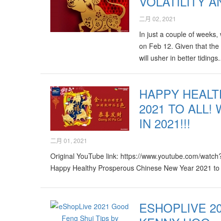
VOLATILITY 
二月 02, 2021
In just a couple of weeks,
on Feb 12. Given that the
will usher in better tiding
HAPPY HEAL
2021 TO ALL!
IN 2021!!!
二月 01, 2021
Original YouTube link: https://www.youtube.com
Happy Healthy Prosperous Chinese New Year 2021 to Al
ESHOPLIVE 2