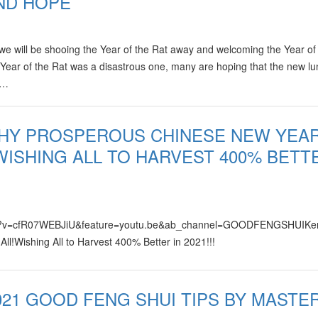
AND HOPE
 we will be shooing the Year of the Rat away and welcoming the Year of
 Year of the Rat was a disastrous one, many are hoping that the new lu
s.…
THY PROSPEROUS CHINESE NEW YEA
 WISHING ALL TO HARVEST 400% BETT
/watch?v=cfR07WEBJiU&feature=youtu.be&ab_channel=GOODFENGSHUI
l!Wishing All to Harvest 400% Better in 2021!!!
021 GOOD FENG SHUI TIPS BY MASTE