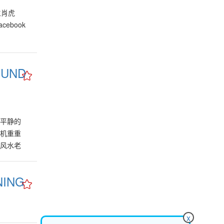
各业里
活品质的
 生肖虎
者的购买
acebook
伐，重新
出，属水
必须迎合
UND
行、保
会面对挑
当局也将
家提出注
型，甚至
和谐及平静的
这百年一
危机重重
有许多新
了风水老
也能融入
我们经历了
重新包装
rave
NING
，才能赢
的步调。
发展的步
击出各种
的“新世
间打造成
自在，也
x
搭配手工