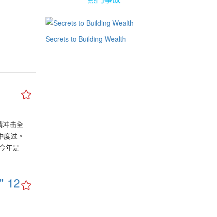
Secrets to Building Wealth
情冲击全
中度过。
？今年是
么须注意
，属木、
 12
及芯片。
育、环保
为市场注