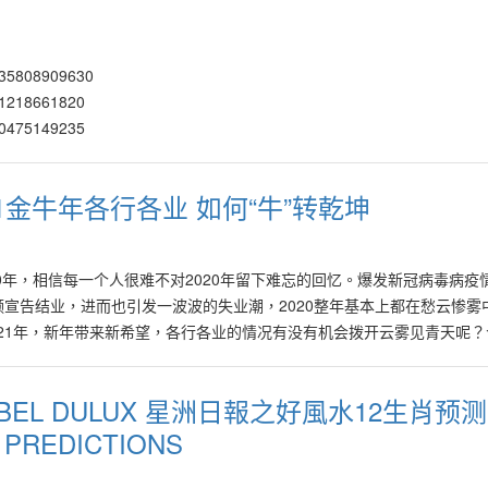
7335808909630
531218661820
620475149235
65042430770/
460726235787
021金牛年各行各业 如何“牛”转乾坤
602226907592 https://www.facebook.com/watch/?v=266167561525307
123107028171
8421461740872
2020年，相信每一个人很难不对2020年留下难忘的回忆。爆发新冠病毒病疫
109189656574
宣告结业，进而也引发一波波的失业潮，2020整年基本上都在愁云惨雾
997682304210
021年，新年带来新希望，各行各业的情况有没有机会拨开云雾见青天呢
608516003671
？企业家该如何化解或度过难关？根据风水与市场的趋势，企业家们有什
方（Kenny Hoo）为大家逐一剖析。 火木行业欣欣向荣 在2021年
NOBEL DULUX 星洲日報之好風水12生肖预测"
科、棕油、汽油、橡胶、蔬果（价格节节上升）、高科技、电讯、电子以
 PREDICTIONS
品的价格也将有所提升，譬如橡胶、棕油、家具、蔬果、医药、保健、教
天然气等产品也通过与新平台相互连接，将开发出无数新领域与新商机，