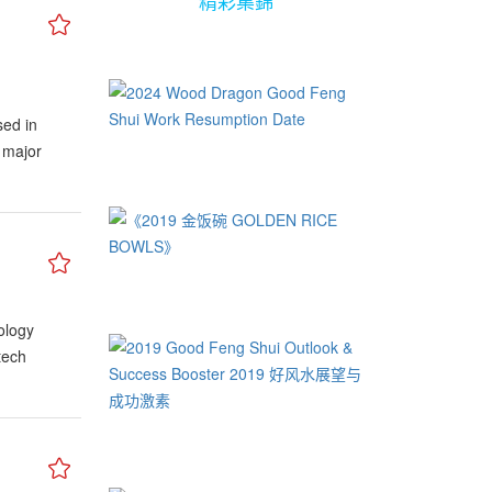
精彩集錦
sed in
 major
ology
tech