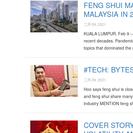
FENG SHUI M
MALAYSIA IN 
二月 09, 2021
KUALA LUMPUR, Feb 9 ― It 
recent decades. Pandemic,
topics that dominated the
#TECH: BYTE
二月 09, 2021
Hoo says feng shui is clo
and feng shui share many s
industry MENTION feng shu
COVER STORY