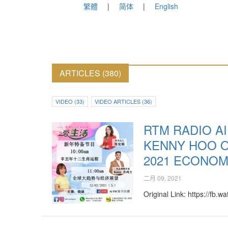
繁體
简体
English
ARTICLES (380)
VIDEO (33)
VIDEO ARTICLES (36)
RTM RADIO AI
KENNY HOO O
2021 ECONOM
二月 09, 2021
Original Link: https://fb.w