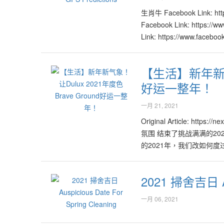
入无数新机会，激发更旺盛的局面。 许鸿方披露，属火
将见到许多创新与改革的产品与与服务。而且许多现有
生肖牛 Facebook Link: ht
特性功能。他说，从教育界到商业与经济市场，皆通过
Facebook Link: https:/
能力以及消费意愿也在2021年里逐渐升高。许鸿方建
Link: https://www.faceb
整合、结合已被打开的新市场，否则很容易被世界的大洪流
https://www.facebook.c
的行业如旅游、交通运输、航空、物流等将迎来许多有
https://www.facebook.c
【生活】新年新气
时代的改变与需求，必定能够在该领域里开拓出另一片蓝
https://www.facebook.c
险、股市也会面临大起大落的局面。吉利月份为2、5、7、
好运一整年！
https://www.facebook.c
战，但同时亦是处处有转机的一年。许鸿方说明，矿业
https://www.facebook.c
一月 21, 2021
推出一系列的激活配套，并得到政府相关部门的支援与引导
https://www.facebook.c
意事项及建议。他说，激活性对新机会的敏灵嗅觉，转
https://www.facebook.c
Original Article: ht
转行或推出主打产品，可以整合与连接新科技。 许鸿方阐明
https://www.facebook.c
氛围 结束了挑战满满的2
遇的大时代，中国以更美好的“大同世界理念”引领世界潮
https://www.facebook.c
的2021年，我们改如何
选择权，并期望和接受不计其数的创新科技产品，特别
师Kenny Hoo与大家分享
新科技，增强功能以及更智能化。这样的市场趋势也激
疯狂且无奈的一年，很多人的
2021 掃舍吉日 A
与输送到消费者手中的过程里，不仅要以速度取胜，产
Ground大地棕，透过
得更多新的市场与机会。 大胆创新主张改革 许鸿方展望
自然且温暖的中性大地棕
一月 06, 2021
伐从来没有因为疫情或其它任何因素而停顿下来，反而
氛围的环境，在沉稳的空间底下
界秩序”，中国将继续扮演经济火车头的重要角色，把
“永恒”且“经典”的室内