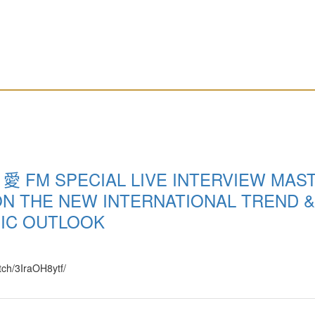
 愛 FM SPECIAL LIVE INTERVIEW MAS
N THE NEW INTERNATIONAL TREND &
IC OUTLOOK
atch/3IraOH8ytf/