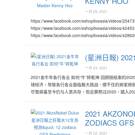
KENNY HOO
一月 29, 2021
https://www.facebook.com/eshopliveasia/videos/254
https://www.facebook.com/eshopliveasia/videos/424
https://www.facebook.com/eshopliveasia/videos/428
https://www.facebook.com/eshopliveasia/videos/4222
https://www.facebook.com/eshopliveasia/videos/416
(星洲日報) 2
https://www.facebook.com/eshopliveasia/videos/117
https://www.facebook.com/eshopliveasia/videos/148
一月 24, 2021
https://www.facebook.com/eshopliveasia/videos/281
2021金牛年各行各业 如何“牛”转乾坤 回顾刚结束的
https://www.facebook.com/eshopliveasia/videos/347
球经济，导致各行各业面临极大挑战，撑不住的商家频频
https://www.facebook.com/eshopliveasia/videos/453
尽管病毒至今仍与人类共存，但总算熬过2020，踏入2
https://www.facebook.com/eshopliveasia/videos/157
金牛年，哪些行业会比较旺？哪些行业会持续面对挑战
的方面？世界风水格局又怎么“牛”转乾坤？著名堪舆学家许鸿
2021 AKZO
火的行业发展欣欣向荣！行业领域涵盖医药、眼科、牙
ZODIACS GFS
许鸿方表示，属木、火的行业将会有更多的商机，原产
等。他说，特别是属火的电子、电讯、高科技、原油、
一月 22, 2021