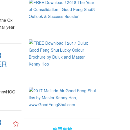
 the Ox
nar year
R
ER
KennyHOO
R
熱門事故