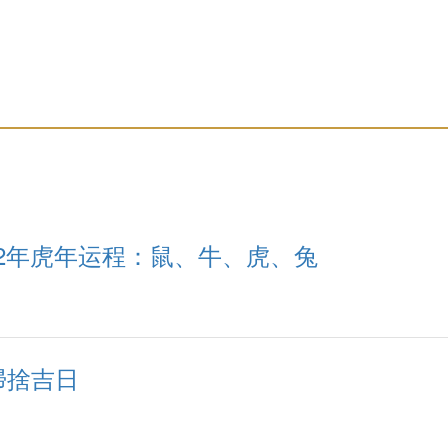
22年虎年运程：鼠、牛、虎、兔
️掃捨吉日