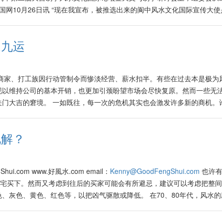
对着负面元素的单位，如对着路冲、高塔、灯柱、尖角、坐落在死路、对
工作效力，小人捣乱。 两面镜子 不论是居家、公司或商店里，不可把两
念译成现代社会的“三赢局面”(Win-Win-Win Situation)。尤其
中国网10月26日讯 “现在我宣布，被推选出来的阆中风水文化国际宣传大
条件后，大师们就必须勘察房屋范围内的情况了，包括大门，大厅、厨房
镜子上，引起视觉上的错乱，对身心的健康产生不良效应！ 镜子对大门 
间里传开与被接收的时代，唯有大同理念的三赢局面能够让社会更加繁荣
24日上午，在四川阆中古城举办的 国际古天文与易学论坛上，国际易学联
，我也不时再度被问及有关大门的各种进一步情况与条件。有不少人知道
为这样容易导致室内情况一览无余，也会把好的气反射出外，更把财气挡
期间里，向世界各国彰显其“一带一路”发展之最终目标是达到“你好、我
声。 在中国·阆中第二届天宫易学风水文化国际论坛暨天文与易学研讨会
双层或多层排屋时，就算是已经非常肯定有关单位对购买者阖家吉利，一
带来煞气。 镜子嵌在天花板上 我看过一些个案，夫妇将镜子嵌在卧室的
榜为另类的殖民方式。 尤其是在智能化、大数据、5G以及即将到来的6G
迎九运
“宣传大使”。他们分别是瑞士的卡门·欧贝卡、韩国的金科奎、金惠贞、马
利健康与运势？ 也有人问，向着正南与正北的房屋（由于气候的关系，
新立异，把镜子嵌在天花板上。 厨房里的镜子 镜子对正床头固然是大忌
就是正道，也自然容易达到三赢的局面！ 今年的二黑病符凶星落在西南
文化的研究、交流活动，对易学风水更是情有独钟，他们在各自的国家的政
述说的，有如紫禁城“落空亡”般的“非常负面风水因素”？因此有不少在购
镜子一般具有反射影像的效果，其实也不太好。所以在选择设置有关厨具
司的大门落在西南方位，则必须在今年里多留意健康，尤其是在阳历6与
来，他们对阆中的文化旅游融入国际市场作出过很多卓见成效的努力，他
在目前全球正在进入新的风水九运的转换期里，希望化煞气为权利。 其
 镜子的形状 镜子属金，金形，属圆形和椭圆形，象征和谐与圆满，属土
染病率，因此打算到有关地区旅游或出差的人可能必须有预防病症与天灾人
商家、打工族因行动管制令而惨淡经营、薪水扣半。有些在过去本是极为
界的桥梁。 论坛组委会在推选5位宣传大使的过程中，严格遵照公平、公正
可盲目尽信，不然容易忧人自扰。况且紫禁城的风水布局是经过历代风水
。避免使用带菱角、尖锐如星形的镜子。 商场里有售卖一些由许多小片
、12月，以及2023年1月份里须多加留意健康，特别是在肠胃或 呼吸系
现以维持公司的基本开销，也更加引颈盼望市场会尽快复原。然而一些无
准绳，从而推选产生出来的。如韩国的金科奎、金惠贞就曾向韩国最聚人
觉得可能是一些人只是道听途说，缺乏真正彻底研究才无法悟懂个中风水
一般来讲不建议安置在家居甚至在公司内，以免造成家庭欠和员工常争执
与8月初找牙医洗牙或做健康检查、验血、捐血，可以减低健康方面的风险
门大吉的窘境。 一如既往，每一次的危机其实也会激发许多新的商机。
台今年5月来阆中古城拍片从而把阆中的风水文化、春节文化带给了广大的
卧房的厕所设计在大门上是为了更加善用空间，能够帮助提升卧室里的室
线反射及镜子反映的效果，会造成视觉及心理上的紊乱，产生风水上的不
尤其是生肖属龙、马、猴与狗的人，可能容易与他人起争执甚至做出错误的
防护、食品、快递等相关服务与产品的公司与个人，由去年初在到今天的
到了穿争引线的作用，中法合拍的木偶戏《遗失的影子》能够在法国及欧
实已经被一层厚厚的钢骨水泥隔开，再加上大多数房子也已加上一层天花
光亮，排除阴气或负能量。但是必须避免镜子面对房门、大门、后门或窗
尤其是在阳历2、5、6、8、10与12月间，必须步步为营。波动或激
增加了3倍到8倍之多，生意网络也在短期内遍布全球55个国家，惊人的
人颁发了“宣传大使”证书，表示他们获得了履职阆中旅游文化宣传的“上岗
任何风水上的问题。 大多数人也计划将落在大门的玄关处设立神台，一
好的气场。 楼梯的出口前也不适合摆设一大面镜子对照着，以免上下楼
化解？
年里旗开得胜！在7、11月间，尤其是是生肖属猪、羊、兔者报捷连连
与创新品牌的最佳时刻，以便随时增加产品、服务或迎合新的市场需求做
。（冉云明） Original Link: https://covid-
致家宅不宁？其实大家也不必为此担心，只要没有厕所漏水的问题，确保
ource: https://www.kwongwah.com.my/?p=1098318
技与提升水源素质的服务与产品。在这几年来生意特别旺盛，其服务与产
596015.html
，就不会有任何负面因素。 祝贺大家在目前风水转换期里，得到更好风
积了不少的财富，在“现金为王”的当下就能够真正展现他的实力了！由
p=1087569
ui.com www.好風水.com email：
Kenny@GoodFengShui.com
也许有
与今年里依据我的风水筛选原则下，购买了几套房产与商业大楼。 筛选
凶宅买下。然而又考虑到往后的买家可能会有所避忌，建议可以考虑把整
风水极佳的独立式豪宅。此间属于第三手的豪宅，在上一手的业主买入后
、灰色、黄色、红色等，以把凶气驱散或降低。 在70、80年代，风水的
全家人累积吉气。它比起紧邻的旧房子的设计更加新颖又非常有现代感，最
目前这般可以非常方便地通过各种报章、书籍、课程、讲座、网络、视屏
或到临近的市镇都非常方便。那里周围的环境非常整洁，空气清新，简直
章、杂志、电台或电影里，才能接触到一些带有离奇与神秘性质的趣味风
过20到30 公里外的新镇，然而这对一些人来说可能极度不便。 这区