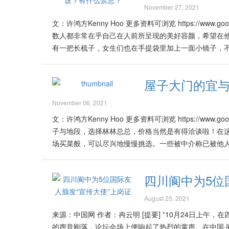
2022是属于波动但又将激发无数量新机会与商机的大
的壬寅水虎年里，运势最好的生肖是属狗、马、猪；这
November 27, 2021
来无穷尽的提升、进步与繁荣的好机会。 大家必须在当下《新世界
上被认为在2022年里吉祥如意，无论在工作、事业、
文：许鸿方Kenny Hoo 更多资料可浏览 https://www.goodfe
会，开创与实现一直以来所计划或部署之梦想与理想。 
学、老朋友，都在一整年里，都将有相似的生活经历或
数人都非常在乎自己在人前所呈现的美好容颜，希望在
科技整合并引入新的创新元素与功能，开拓无数进一步
蛇、猴、龙等生肖的人，在2022年里一定会厄运连连
有一把长梳子，女生们也在手提袋里加上一面小镜子，
服务，因此各行各业即将进入百花齐放的美好阶段，尤其
与时间，因此大家的八字里的天干地支组合都所不同，因
提供镜子的美妙功能。 镜子是居家必备之物，出门干活
2022年之流年分析，预计原产品的价格在此年里将节
虑的人，对流年运程书皆嗤之以鼻，因为他们认为有关生
体，以免与他人约会时丢人现眼而引起尴尬局面。 古时
健、电子、电讯、高科技产品等将迎来更旺盛的美好上
势的影响，当然不能完全以只占百分之12到15比重的
屋子大门的宜
又美观，室内设计师常用之以增强室内景观。 在风水的
游、饮料、渔业等也在此年里开始迎来更多的新机会与市
闲视之。毕竟在达到趋吉避凶的大前提里，流年生肖的潜
凸镜、凹镜、八卦镜，白虎镜，石敢当镜等等。这些镜子
好关系将会是在大马的经济发展的过程里扮演极为重要
兔、牛、羊、虎 大吉大利 根据好风水的流年生肖分析2
November 06, 2021
悬挂这类镜子，以化解直冲而来的煞气，免得家人被煞气
属土的行业如房地产等在进入阳历2022年7月后也将
生肖属羊与兔的人，将在此年里旺财、旺丁，加上有贵人
文：许鸿方Kenny Hoo 更多资料可浏览 https://www.goodfe
镜子与风水的关系如：该如何摆设？有什么禁忌？以及怎
拭目以待！ 在2022年里消费者在各种产品的选择以及
7、10与11月里出生的人，也被归纳为在2022全年
子与地段，选择林林总总，价格当然是有得洽谈啦！在
因此把镜子设置在餐桌前，是个非常好的方法，也常常
等科技的推动下，各种产品必定被重新整合以融入新科
目前阶段里可说是信心满满、准备冲刺了！这绝对是好
场买菜般，可以尽兴地慢慢挑选。一些被中介称已被他
食、财源广进。要加以注意的前提是饭厅里设置镜子时，
无论是在设计与品质方面皆必须更加精益求精，并在重
的！…
后一分钟，可能被苛刻的银行借贷条款拒绝，而导致该单
向床铺。这是避免在睡意正朦胧时，看到自己或其他影象
加革新以及有个性化、智能化的新功能，才能赢得并开发
累积下来的知识派上用场，除了地点、设计、周遭环境
尖角煞气等，反射向沉睡的人，日子久了必定影响身心灵
彩！因为中文不但已经是全球极为重要的商用与沟通工
四川阆中为5位
心购买。这是因为购买房屋是项人生中的巨大投资，绝
增加夫妻生活情趣，把一大片的镜子安装在床后的墙上
2022年里全球正在更加明显地实现《新世界秩序》 (New I
现各种条件欠佳，唯一的途径就是转卖他人，然而当中的
逐步趋劣，夫妻感情易生变！ 如果无法改变卧室内床与
好的未来40年。 在过去的约200多年的历史里，世界
August 25, 2021
房屋者，为了安全起见便邀约各路风水大师到现场为他们做
气纳财。 商店里的镜子 由于镜子有“加倍”的意象，
的美国等所推崇与秉持的零和游戏(Zero Sum Gam
来源：中国网 作者：冉云明 [提要] ”10月24日上
主灶”即大门、主卧房以及炉灶的各种风水条件，其一欠佳
而必须要加以注意的是，绝不可把镜子设置在店里收银员
仍然秉持着有关过时理念的领袖们，在2022年以及风水
的声音刚落，论坛会场上便响起了热烈的掌声。在中国·