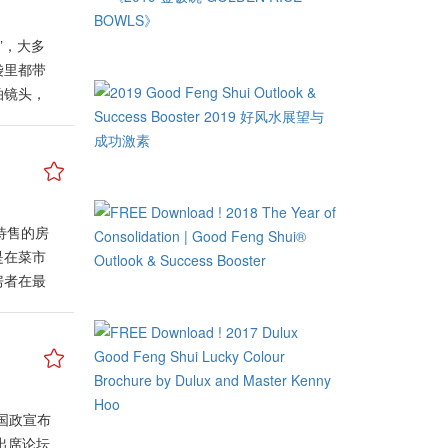
你我他带
因此普遍
各种新机
的老同
”，大多
与无数新
生肖属
袋里都带
，产品与
出生日期
拍镜头，
水机构的
有如此疑
否依然得
。医药保
对个人运
里，实用
运输、旅
应该以等
类，例如
两国的良
。 猪、
常会建议
与推手。
！尤其是
各界分享
施，大家
阳历1、
待售的房
好意象。
即物联网
的人，在
是在菜市
丰衣足
的产品，
心想事成
房者在最
不宜对
也必须更
以将过去
把房内的
加大放异
求，才放
以及为了
可预见
事后才发
脾气也会
通往更美
些想购买
而可以藏
逐渐减弱
注重“门
兴隆。然
，尤其是
王国政宣布
请风水大
旁边，因
家领袖将
出席论坛