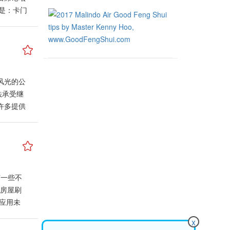
着桥梁、
面镜子
是在瞬息万
使是：卡门
、卧室等
不论是
、人民更
合会副会
大门上不
住不入门
好、大家
上，组
些人会再
天花板
新科技时
来西亚
在马来西
，若是
方，主破
界与平
买或已经
前，必须
12月
们就像是
实有关北
的长方
祸的措
风光的公
的原
大师布
的镜子，
统方面比
法承受继
气的文化
奥秘。
的局面。
。 由于
许多提供
韩国民
内设计与
良效果。
决定而导
生意非常
洲成功展
板，只要
户。将镜
荡的股市
逆向成长
证”。卡
些人又担
梯时不留
，眉开眼
充分准
该摆设神
品的种类
水的吉利
于在这疫
一些不
上佳豪宅
间房屋刷
已经被翻
应用未
重要的
、手机等
是闹市里
x
水故事。
坐落在城