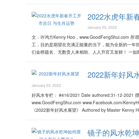
2022水虎年
January 03, 2022
文：许鸿方Kenny Hoo，www.GoodFengShu
工，目的是期望在充满正能量的当下，能为全新的一年
们金榜题名、无数贵人来相助、人人升官又发财！ 一如
2-2022 正月初四日(五) (肖马忌用)最佳时段： 早上7点
佳时段： 早上9点至11点（巳时）上午11点至下午1点（午时
2022新年好风
时）傍晚5点至7点（酉时） 10-2-2022 正月初十日(四
正月十四日(一) (肖龙忌用)最佳时段： 上午11点之下午1
January 03, 2022
段： 早上7点至9点（辰时）下午1点至3点（未时） 18-2
好风水专栏： #416/2021 Date authored:31-12-2021 
11点（巳时）下午1点至3点（未时） 22-2-2022 正
www.GoodFengShui.com www.Facebook.com/Kenny
时）傍晚5点至7点（酉时） 人生本来就有无数能做选
《2022新年好风水展望》 Authored by Master
够得到个好彩头，期望全年吸引吉气满满，工作顺利，事
行的一年里重振雄风、虎虎生威！ 好风水把2022称为《明亮
选择也是非常多，也容易令人眼花缭乱。其实大部份流
们将迎来在各个领域里许多更好的新机会与新机遇，各
品。 不少人为求心安，会买下不同师傅的流年运程书互
镜子的风水乾
能够更加看透一切那些装神弄鬼、混淆视听、鱼目混珠
适合自己的一套，以期帮助自己与家人在该年里趋吉避凶