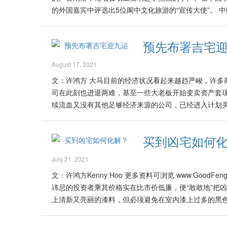
师帮忙做选择，有关房子的外围环境是最重要的。那些
为这象征工作量增加，并且容易导致精神散漫，进而降低
开始尝试探讨与了解儒家思想所推崇的“大同世界”理念。我将此理
的外国嘉宾中评选出5位阆中文化旅游的“宣传大使”。 
天斩煞、路弯等的单位都一例不被选择。当符合了外围
相对地挂置。因为如此会使光线或影像互相弹射到对面的
变的现今社会里，加上无数新科技的涌现以及讯息在瞬
·欧贝卡、金科奎、金惠贞、许鸿方、瀚子大师！”10月
状况。 在一些已经被纳入可以被选择购买的单位菜单里
居家、公司或商店里，不可让镜子面对大门入口处。因
加安居乐业！预期中国的国家领袖们将有机会在这关键的
长王国政宣布的声音刚落，论坛会场上便响起了热烈的掌
可有任何带有负面之风水元素。尤其是在帮助客户选择
内。此举甚至也会把屋外不好的景物或煞气等，引入屋内
好”的三赢良好局面，而不是被一些世界领袖误以为或标
预先布署吉宅
委会从出席论坛的外国嘉宾中评选出5位阆中文化旅游的
度确认，如在房子的大门上有厕所是否在长远居住后会不
上，这会令人泄气、泄财、甚至影响健康，所以不可为标
代，大马的前路，无论喜与否、能与中国的进步频率共振
的许鸿方、法国的瀚子大师。这5人长期致力于东西方
亚有无数这样坐向的房屋），是否像某年轻风水大师曾经
对正炉灶则更是大凶！一些厨具，其表面设计光亮犹如
August 17, 2021
财，疾病，情绪变化，甚至是血光之灾，如果是家中或公
民阶层中都颇具影响力，占有大量的人脉资源。近两年
居住在这样的房屋的人，想办法改变大门的方向，尤其是
看看是否对正炉灶，以免导致家人之健康、财运皆受损。
里。2022年里的西南方地区与国家可能有比较多的传
文：许鸿方 大马目前的经济状况看起来越趋严峻，许多
促进东西方文化对接的“圣灯”，构架起阆中文化走向世
京紫禁城的风水“落空亡线”之论述是带有误导性的，不
或四方形也适合。因此家中镜子的形状最好采用这类形状
施。尤其是生肖属蛇、鸡与牛的人，在阳历2022年6、7
司在此刻也进退两难，基至一些大老板开始变卖资产套
则，依据他们在本国推销阆中旅游文化的活动、效果为
局，不可能在现代才由该年轻大师发觉其误点吧？ 个人
合并成一片装饰用的大镜，由于这类有“破镜”的意头，
较弱的人，在这期间里更要多加留意。建议他们在2月初
续流血又没有其他足够经济来源的公司，已经进入计划关
广播电视台推销阆中古城厚重的文化，并促成该电点视
大门上忌有厕所？ 一般来说，双层或多层的排屋，将主
其实我们应避免在家中放置过多的镜子，因为过多的光
2022年的八字五行组合容易引起许多人容易情绪化，
高科技、电讯、通信、网络、医药、健康、保健、卫生
众；法国的瀚子大师也曾对阆中与法国的文化交流中起
摆设，以及维护卧房内的隐秘性。厕所与楼下的大门其
家中较阴暗处可设置镜子及安装长明灯，以让该处增加
致官非或破财。投资股市的人将经历有如过山车般之动荡，
火红。我有一些从事上述行业的客户，其生意额在此期间
演，瀚子大师也功不可没。此次论坛组委会给5位国际友
确保厕所之防水设施被维护好，大门上有厕所也不会带来
子设置在能反映出赏心悦目的画相或摆设等，能增加家中
买到凶宅如何
其实也提供许多入场与套利的大号机会，祝贺股民们在此
也在此非常时刻羡煞许多人！ 在此时也是重新打造公司
门·欧卡贝当场表示，今年春节将带着亲友团前来阆中古城过春节、品年味
心神台上有卧房的厕所，会不会对神明、祖先不敬而导
神而造成伤害，所以当设计新居或公司时必须加以留意镜子的摆设方位。 S
笑！…
备。 年轻有为的小戴拥有几间公司，专门提供各种高科
19.chinadaily.com.cn/hqcj/xfly/2014-10-26/content_12
台的空间干净明亮，又没有对着其他来自门外的煞气元素
July 21, 2021
也进一步丰富发展。理财有道的小戴，在过去的几年里累
房屋。 Source link: https://www.kwongwah.com.my/?
文：许鸿方Kenny Hoo 更多资料可浏览 www.GoodFengSh
情期间各种产业的选择多有又许多折扣，他也陆续在去年
讳忌的投资者乘其价格实在比市价低廉，便“敢敢地”把
在今年初，他也在我苛刻的筛选过程里， 终于买入一间
上清新又亮丽的漆料，但必须避免在室内漆上过多的黑色
新装修并符合目前风水8运的原则，能够不断在当下为
如目前那么普及。尤其是在大马与新加坡，当时仍未像
是其地点与治安都非常好、无论是去商场、公司、学校
管道将风水与命理的资讯传播。 当时一般人只能通过报
的绿洲。如今要买到这般环境的房屋，大多必须远离城市超