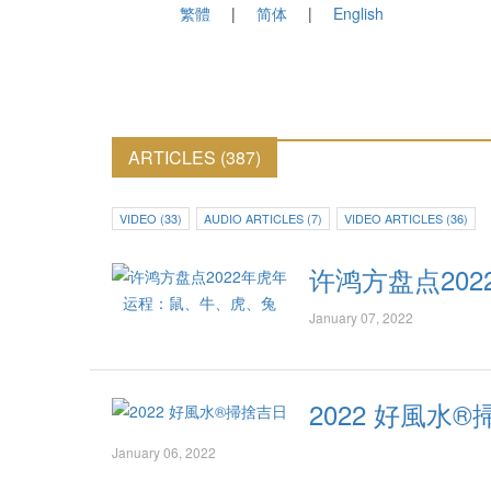
繁體
简体
English
ARTICLES (387)
VIDEO (33)
AUDIO ARTICLES (7)
VIDEO ARTICLES (36)
许鸿方盘点20
January 07, 2022
2022 好風水®
January 06, 2022