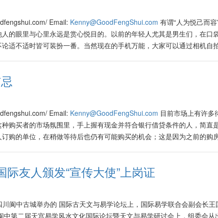
好年。各种领域将迎来与启动新的系统与处事方式或方针，预计此年里将为
是因为这组生肖，在此年里能够与虎年产生三合及六合的良好化学效应，
秩序 New International Order》之百年财遇上之机遇里掌握
学业皆顺利，财运亨通，健康如意！ 可是有不少人心存疑虑，难道同年出生
ngshui.com/ Email:
Kenny@GoodFengShui.com
有谓“人为悦己而容
在此年里，各行各业里无论是公司或个人，皆尝试将现有服务与产品重新
未来运势吗？有人甚至继续问我：“难道其他冲、犯、刑、害流年太岁，如
他人的眼里与心里永远是赏心悦目的。以前的年轻人尤其是男生们，在口
发展空间。在此年里许多人将激发出创意十足、并以新科技开发创新领域
吗？” 其实在每一年里，同样年龄的人虽然生肖一样，但由于诞生在不同的
不论适不适时皆可装扮一番。当然现在的手机万能，大家可以通过相机自
是属木火的行业欣欣向荣，属水的行业也开始涌现更多的新商机。 好风
此都将会在该流年里经历与他人不太一样的人生经验。 难怪一些心里存
前、回家洗刷后，大家多会向镜子望上一两眼，看看自己的容颜或衣着是
节上升，比如说橡胶，木材，棕油，蔬果、食品、家具，医药用品、汽油等
肖流年运程的论述，只是迷信加唯恐天下不乱的人所纂写的谬论。 流年
的铜镜设计有限，现代的镜子有各种各样的形状与设计，挂在家中或商店
升局面。教育、创意、文化等领域将会有更大的发展空间。属水的航空、
12生肖之趋势来作绝对性的判断或预测，然而其潜在的吉与凶之影响，也不
与忌
范畴里，镜子的适当应用占有一席重要地位。作风水用途的镜子有很多种
场的新需求，一片曙光，从事此范畴的人们，必须好好把握良机！ 马中
在吉凶运势之影响里，也可以当做是命运管理之道所纳入的其一相关元素
主要是用来“挡煞”。比如当房屋面对路口、灯柱、大树时，风水老师通
的催化剂，尤其来自中国、对大马许多产品的需求量将扮演更重要的角色
022年的流年运程，生肖属猪、兔、牛、羊与虎的人将是比较大吉大利的
冲克受损。 其实挂镜子有不少的学问与禁忌，在这期的好风水专栏里与
开始迎接比较光明的前路，预期有关当局即将推出一系列刺激有关行业的措
助力，将无往不利，全年在士农工商皆获利、名成利就，喜事重重。 在
ngshui.com/ Email:
Kenny@GoodFengShui.com
目前市场上有许多
么才能带来好风水的效应？ 饭厅里放镜子 镜子在风水学里有“加倍”的良
购买方式更加精挑细选、挑剔以及期望与接受无数创新,特别是在5G、IoT
里比较有正面气势、顺心顺意的一群人，可喜可贺。 尤其是生肖属兔、羊与猪
这种购买者的市场氛围里，手上握有现金并符合银行借贷条件的人，简直
受到室内设计师的采用。因为对着饭桌的镜子能让家中的食物加倍丰盈、
技、能将各种产品更加个性化与智能化。这样的市场趋势也激发许多公司
事，因为根据吸引力法则的论点，当信心满满地憧憬未来时，当然是容易
人订购的单位，在稍做等待后也仍有可能购买的机会；这是因为之前的购
应避免对向门外或窗口。 卧室床后镜子 许多人都知道，卧室内的镜子，
新包装与输送到消费者手中的过程里，不但需要以速度取胜、他们的产品
位再度被放上“待售”的大队里。 一些懂得基本风水元素的人，在此刻可
而被惊吓，尤其是对老人与小孩的健康特别不利。 镜子对向床铺，容易
出更多新的市场与机会！ 中国的气势如虹，尤其是浩瀚无疆的中文将更
之中长期发展等基本面、逻辑条件，在其他细节里更必须符合各种风水要
的健康状况。 不少新婚夫妇在装修房子时，为了让房里看起来阔大些，
具，它也将是现代人想学习、研究或从事最先进科技范畴的最基本管道。
国际友人颁发“宣传大使”上岗证
不可以像购买衣物般，万一不合身时可以要求退换货品。购买房屋，如果
。这样的摆设其实非常不好，因为容易导致睡眠不安宁，疾病缠身，而且
nternational Order), 世界的重心将轮到以中国为主的东方区域之引领
过程不但令人感到无比压力与麻烦，也可能带来金钱上的亏损。 因此一
梳妆台的化妆镜相对，可以考虑加门或盖，以在不用时把化妆镜盖上，反
人民报括大马的政局与管理模式皆受到主要由“过气”的大英帝国、以及气势
专业的选屋服务。 风水最注重“门主灶” 大家也许已听闻风水之道，最
因此把镜子设置在店里的收银机旁边、商品储藏柜、或展销柜台，能促使生意
e)。其所谓最终达到的“双赢局面”其实仍会导致其中一方处于稍微劣势的宭境
午，在四川阆中古城举办的 国际古天文与易学论坛上，国际易学联合会副会长
的房屋，就不被纳入符合风水要求的被选择组合里。 无论是DIY 或邀
的后面，以免招徕不法之徒图谋不轨！ 忌把镜子设置在办公桌的后面或
9运的大时代里即将被世界的大洪流而淘汰! 在此新的一年里将会有许多国
阆中第二届天宫易学风水文化国际论坛暨天文与易学研讨会上，组委会从