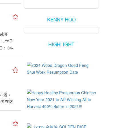
KENNY HOO
市或开
升，学子
HIGHLIGHT
 04-
忌用)最
点（巳
-2022
)最佳时
上9点之
午1点（午
ui 题：
，至少能
贺各界在这
运程书，
年里，我
售卖产
更多的人
配搭出最
确。
022