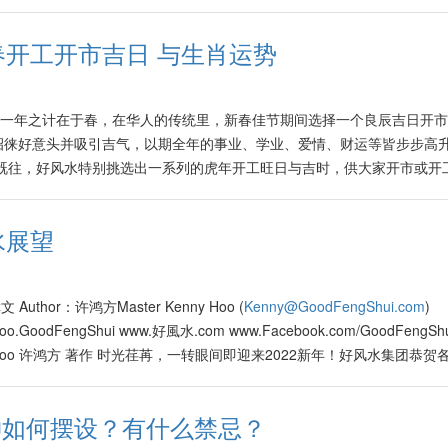
新春开工开市吉日 与生肖运势
i.com 所谓一年之计在于春，在华人的传统里，新春佳节期间选择一个良辰吉日开
招徕好意头并吸引吉气，以期全年的事业、学业、爱情、财运等皆步步高
既往，好风水特别挑选出一系列的虎年开工旺日与吉时，供大家开市或开工：
至9点（辰时）早上9点至11点 （巳时） 07-2-2022 正月初七日(一) (肖鸡
） 08-2-2022 正月初八日(二) (肖狗忌用)最佳时段： 早上9点至11
水展望
) (肖鼠忌用)最佳时段： 早上9点至11点（辰时）下午1点至3点（未时） 14-2
点（午时）下午1点至3点（未时） 16-2-2022 正月十六日(三) (肖马忌用
-2022 正月十八日(五) (肖猴忌用)最佳时段： 早上7点至9点（辰时）早
撰文 Author：许鸿方Master Kenny Hoo (
Kenny@GoodFengShui.com
)
月廿二日(二) (肖鼠忌用)最佳时段： 早上9点至11点（巳时）上午11点至下
Hoo.GoodFengShui www.好風水.com www.Facebook.com/GoodFengSh
择的机会，就好像上述列出的各种良辰吉日，大家可以选择使用在开工大吉
 Kenny Hoo 许鸿方 著作 时光荏苒，一转眼间即迎来2022新年！好风水集团恭
业一本万利！ 每年大约10月份开始，市面上开始充斥着无数的流年生肖
年 The Brighter Year》。此年的好风水年度关键字是《明》，在此
年生肖运程书的出发点皆是良好的，并非全是只为了鼓吹迷信、制造商机
行各业皆百花齐放。在此年里，普罗大众的目光也比较明亮与尖锐了！有
相对照、确认各家各派对自己或家人生肖的预测，希望去芜存菁后，能够
坤如何摆设？有什么禁忌？
、滥竽充数的人。因此在此年里，大家在做任何选择时将更加有智慧与明
。当然这是个人选择与方式，是无可厚非的。 一般稍懂命理的人多认为在2