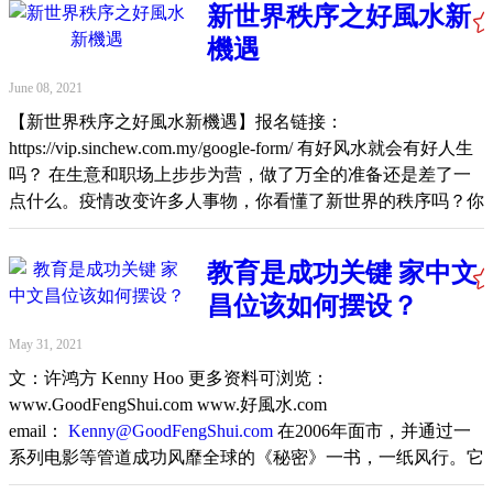
新世界秩序之好風水新
辟名人导航专区，让VIP会员在线上与各领域专才交流和提
機遇
问。 我们精选深入报道的各类专题，并且邀请各领域专家撰
写精辟专栏，为读者打造具广度和深度的优质内容平台。网站
June 08, 2021
中许多文章有阅读权限设定，需登入或注册成为星洲人付费会
【新世界秩序之好風水新機遇】报名链接：
员（VIP）才可阅读全文。 观看录影 Watch recorded video：
https://vip.sinchew.com.my/google-form/ 有好风水就会有好人生
https://www.facebook.com/SinChewDaily/videos/498499134744335
吗？ 在生意和职场上步步为营，做了万全的准备还是差了一
Original link: https://m.facebook.com/story.php?
点什么。疫情改变许多人事物，你看懂了新世界的秩序吗？你
story_fbid=4683022505089487&id=255057814552667
的机遇在哪里？ 风水堪舆研究学家许鸿方将在线上与星洲人
VIP进行交流，主题为“新世界秩序之好风水新机遇”。参与者
教育是成功关键 家中文
得以在交流会中询问对于风水学术的疑虑。 活动将在6月12日
昌位该如何摆设？
（星期六）3pm-4pm举行 活动仅限星洲人VIP会员参与，需预
先报名，仅限50人参与。 欲知更多详情和报名可浏览：
May 31, 2021
https://vip.sinchew.com.my/google-form/ 星洲人VIP内容网：
文：许鸿方 Kenny Hoo 更多资料可浏览：
https://vip.sinchew.com.my/ Original
www.GoodFengShui.com www.好風水.com
link: https://m.facebook.com/story.php?
email：
Kenny@GoodFengShui.com
在2006年面市，并通过一
story_fbid=4708094092582328&id=255057814552667
系列电影等管道成功风靡全球的《秘密》一书，一纸风行。它
是以一系列、系统化的方式，教导及激励人的内在潜能，以期