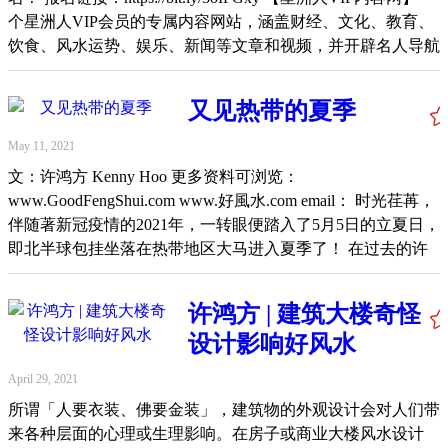
个星洲人VIP会员的专属内容网站，涵盖财经、文化、教育、
成就，深獲廣大華商企業支持及參與，包括台灣、馬來西亞、
条件。然而读书则能提升命运或改进生活环境条件，这是大家
饮食、风水运势、娱乐、新闻等文章和视频，并开辟名人导航
新加坡、中國等知名企業都先後獲得這項獎項殊榮，以肯定其
都最容易办到的一环。因此不管是在中国或世界各地的华人，
专区，让VIP会员在线上与各领域专才交流和提问。 我们精选
品牌價值及形塑品牌國際形象，同時也提供一個良好的跨國際
世代以来皆非常注重孩子的学业，大家期望孩子们的学业佳、
深入报道的各类专题，并且邀请各领域专家撰写精辟专栏，为
華商平台，讓海外華人企業家相互交流，建立良性的競爭及策
往后在事业里也能够走得比较顺畅。因而文昌位是不少为人父
又见热带的夏季
读者打造具广度和深度的优质内容平台。网站中许多文章有阅
略合作。 此次為協助企業因應疫情挑戰，中華工商經貿科技
母者，每年极为关心的风水课题之一。 今年文昌位在东方
读权限设定，需登入或注册成为星洲人付费会员（VIP）才可
發展協會除與海外媒體共同製播直播節目外，並廣邀企業製作
2021金牛年的文昌位落在东方。因此在家居好风水的摆设上，
May 11, 2021
阅读全文。 VIP对谈会系列（一） 主题：包粽子、赛龙舟、
防疫正能量影片，呼籲企業主一起傳遞正能量，歡迎各界提供
应当特别下足功夫，以便家中仍在求学的孩子们在此年里金榜
文：许鸿方 Kenny Hoo 更多资料可浏览：
挂艾草、点雄黄、打午时水…… 谈端午的习俗与禁忌 日期：6
影片、參與直播，共創疫情下的新商機。 Original
题名，高居榜首！ 其实文昌位不单只能提升孩子的学业，也
www.GoodFengShui.com www.好風水.com email： 时光荏苒，
月14日（一） 时间：8.30pm - 10.00pm 线上平台：Zoom 对谈
Link: https://money.udn.com/money/story/6722/5492492
能增进全家人的智慧让人变得更有创意、也能容易招引有高智
伴随著新冠疫情的2021年，一转眼便踏入了5月5日的立夏日，
嘉宾： 李永球（文史工作者） 莫家浩（文史工作者） 星洲人
慧的贵人在事业上能助一臂之力、屡出奇谋，达到事半功倍的
即北半球包挂坐落在热带地区大马进入夏季了！ 在过去的许
VIP内容网：线上推介礼暨VIP对谈会系列（二） 日期：6月15
效果！2021的主要文昌位在东方，因此家中的东方要特别地保
多个月里，有不少人都战战兢兢地过日子，有人若有所得，当
日（二） 时间：8.00pm - 10.00pm 线上平台：Zoom 对谈主
持整洁、明亮，千万不可堆积杂物或破旧的物件，因为这样会
然也有人若有所失。大家都期许好日子快快到来，最少希望时
题：企业转型不得不知的贴士 推介嘉宾：星洲日报总编辑郭
许鸿方 | 建筑大楼奇怪
压制文昌吉气，家人可能变得笨拙、也影响学业进度，尤其是
间的巨轮能够把大家所见所闻、搞到社会光怪陆离的牛鬼蛇神
清江 主持人：孙德俊（营销科技公司Antsomi联合创始人） 对
容易导致居家学习的学子们在上网课时难以集中精神、左盼右
设计影响好风水
等一扫清光！ 热腾腾的立夏日是提醒大家必须更加抖擞精神
谈嘉宾：星洲媒体集团执行董事兼首席执行员黃康元、新兴电
顾。没有适当地处理好文昌位，也会导致家人们当有好的机遇
去面对接下来的日子了！无论大家的日子怎么过、有没有新冠
April 29, 2021
器创建人兼集团执行主席林金兴 VIP对谈会系列（三） 主
出现时平白与良机擦身而过。 摆放书橱奖状增加书香气息 在
疫情、MCO与否，每一年的5、6月份是许多公司年中的业务
题：风水VS健康：疫情底下如何逢凶化吉 日期：6月22日
文昌位里如果空间许可，可以将它摆设为平时读书写字，甚至
所谓「人要衣装、佛要金装」，建筑物的外观设计会对人们带
考核期，以便计划接下来是否必须调整步伐更是冲往年底的探
（二） 时间：8.00pm - 9.30pm 线上平台：Zoom 对谈嘉宾：
是上网阅读报纸、杂志的地方。此方更适合摆放书橱，家人曾
来各种层面的心理或生理影响。在房子或商业大楼风水设计
热针。当然在此时也是探讨个人在财务、业务甚至是健康、感