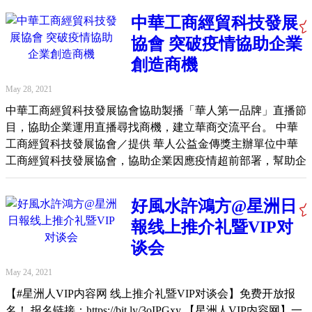
在计划的时段里帮助个人从梦想达到成功。 不少友族同胞察
中華工商經貿科技發展
觉华人一般上都具有刻苦耐劳的精神，对环境的变化带有比较
協會 突破疫情協助企業
强的坚韧度。华人对个人与家庭的成功有一定的要求，不少人
在各层面运用风水的效应以在成功道路上更加如虎添翼、无往
創造商機
不利。 其实千百年来，在华人的优良传统里都已经身体力
May 28, 2021
行，与“秘密”书里所模仿与提倡的思维方式相似并早已在各种
中華工商經貿科技發展協會協助製播「華人第一品牌」直播節
作业、生活习俗、节日庆典以及风水等运作自如，以期早日将
目，協助企業運用直播尋找商機，建立華商交流平台。 中華
梦想化为事实，将厄运转化为吉气，帮助优化生活。如在每样
工商經貿科技發展協會／提供 華人公益金傳獎主辦單位中華
事情的开端，华人的无数传统习俗都在发挥着与“秘密”一样的
工商經貿科技發展協會，協助企業因應疫情超前部署，幫助企
好习惯，好思维、期望一切梦想能够早日化为成功与快乐。
業在逆境中尋找機會、主動出擊，調整營運方向，改變銷售策
我在这期的专栏里跟大家分享一些有关风水方位的各项功能性
略及通路，讓企業聚焦需求、快速創新，特別在協會官方網站
摆设法门，以期帮助大家在这非常时期也能增进财源、一家人
好風水許鴻方@星洲日
www.icet.org.tw，以及海外最具規模的華人臉書平台-企點文化
更加幸福美满！ 俗语有道，“一命、二运、三风水、四积德、
報线上推介礼暨VIP对
傳媒，共同製播《華人第一品牌》直播節目，透過直播來面向
五读书“，这句话讲的其实是“改造命运之管道”。一般来说许
華人市場行銷推廣，形塑企業品牌形象，並開辦免費線上直播
多人难以改变或提升先天的命，因为与个人的先天性格有关；
谈会
訓練課程，以輔導企業快速進入「播商時代」來臨，調整經營
于是会想办法将后天的运打造好一些。这与所处的环境、亲朋
May 24, 2021
策略，迎向後疫情時代創造商機。 《華人第一品牌》獎項大
戚友、对事物的处理或反应有关；或通过风水的调整来吸引与
【#星洲人VIP内容网 线上推介礼暨VIP对谈会】免费开放报
中華推廣活動，自2006年舉辦以來，在國際媒體和中國、台灣
累积吉气以期提升个人与家人的运势、也能够吸引贵人来辅
名！ 报名链接：https://bit.ly/3oIPGxy 【星洲人VIP内容网】一
經貿單位支持下，肯定企業專注品牌形象的經營績效及卓越的
助。然而以上的改变不易，有些也必须要有基本的外围与经济