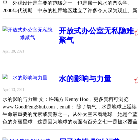
许鸿方（风水堪舆研究学家） 彭婉君（营养师兼中医师）
得过的奖品、奖章、奖状等，都可以摆在此方，以增加文昌、
里，外观设计是主要的范畴之一，也是属于风水的峦头学。
情与运势的表现，以及计划与铺陈下半年努力的管理计划大
VIP对谈会系列（四） 主题：股市VS房地产：钱往哪里去？
书香的气息，也能为家中的孩子带来激励，在接下来的日子里
2000年代初期，中东的杜拜地区建立了许多令人叹为观止、新
纲。 八字需木与火者有好运势 2021 为辛丑金牛年，木与火气
日期：6月29日（二） 时间：8.30pm - 10.00pm 线上平台：
更加倍努力、做得更好！ 除了东方是正文昌位，在此年里南
颖设计的建筑物。各种标新立异的建筑物迎来许多世界各媒体
超强，因此能够为那些先天八字需要木与火气的人带来大好运
Zoom 对谈嘉宾： 黄子伦（财经专家） 张惟越（房地产专
方位也是带有文昌大吉气的范围，因此在此范围里也可以摆设
竞相报道，更为杜拜的的旅游业加分不少。在2008年北京奥运
势！八字需要木与火气的人，大体上来讲是在阳历8月8日至2
开放式办公室无私隐难
家） 即刻前往免费报名！https://bit.ly/3oIPGxy Original
能够增强文昌吉星的装饰品如文昌塔、毛笔、吉利的字画等，
会期间，中国有一些建筑设计师可能为了摒除「死板」的建筑
月3日之间出世的人。这意味那些在此段日期出生的人，在
聚气
Link: https://www.facebook.com/255057814552667/posts/46715668
此方也宜摆设带有金色的饰品，能吸引贵人来相助、有利投
设计方式，又或者可能为了标榜其独特的设计概念，建设了一
2021年里有比较能吐气扬眉的良好气势！尤其是生肖属猴、
资。 切忌摆设刀具锄头铲具扫把 2021年的正桃花位也在南
些很新颖但在大众眼光看起来却“怪怪”的大楼，连中国国家主
虎、狗、鸡的人，步入此年的阳历5、6月份后必更可平步青
April 29, 2021
方，此方切忌摆设刀具、锄头、铲具、扫把等。可在南方摆设
席习近平在上任几年之后，也特别声明这类「奇怪」的建筑物
云、诸事顺利，因此必须快马加鞭！ 大家的身边如果有上述
美丽的花卉，或装饰成一处迷你的室内花园景观，除了能过增
不再被鼓励建设。在那段期间北京建了不少独特又有点浮夸的
出生的亲友，可以多与他们交流互动，必可容易沾到对方的喜
添吉利气息、大家在行管令期间长时间呆在家时也能帮助提升
建筑物（有的仿照白宫、凯旋门和艾菲尔铁塔等），一开始时
气与贵气，能够帮助提升自己的健康、事业、财运等。 以比
人际关系，激发大家会常说甜美好话，一家人关系更融洽、团
水的影响与力量
也为旅游业加了些许分数，日久后却欠缺新意，甚至难以与传
较笼统的风水命理之看法，2012年对属羊、牛、马甚至是姓
结。 桃花位的适当摆设，也能容易认识新的异性朋友。家中
统的古建筑物般耐吸睛。 也许各花入各眼吧，有一些商业大
杨、姓马者、或名字带有“午”、“未”、“丑”、“羊”、“牛”部首
April 13, 2021
如有云英未嫁的大姐姐，或孤家寡人的大哥哥，适当地摆设桃
楼的设计趋于「奇形怪状」，有看起来像是人体的某器官，也
的人，当然也包括八字组合里带有午、丑、未地支的人必须步
水的影响与力量 文：许鸿方 Kenny Hoo，更多资料可浏览
花位后，必能在此年里遇上桃花、早日找到真命天子，或娶个
有把超巨型的福禄寿也被用来设计成三栋大楼，看起来真的有
步为营、以守为上，尤其在夏季里尽量避免作人生中的大改
www.GoodFengShui.com，email： 除了氧气，水是地球上延续
美娇娘！ 至于已经成家立业的人，可以把尘封已久的结婚照
点奇怪！某电视台总部大厦，其外观不工整且修长的设计，有
变，凡事必须计划妥当，量入为出。因此台湾的前马总统、大
生命最重要的元素或资源之一。从外太空来看地球，她是个蓝
挂在南方位，能够提升夫妻感情。或者把家人的大合照挂在南
人说看起来像件「大裤衩」。另有可能也是为了融合风水寓
马前第一号人物、都属于犯太岁，在2021年里无论在事业、健
色的亮丽星球，这是因为地球的表面有百分之七十是被水覆盖
方位，也促使一家人和和气气，和气即能生财！ 东北方放置
意，以借此祝福入驻大厦的业主不断有财源广进的良好格局,
康、财运、人事等领域都必须小心为上，因为前路仍是挑战连
着。无独有偶，健康与正常的人体内也有百分之七十的水份！
紫红色画像吸财 东北方位为2021金牛年的贵人与财位之一，
某大厦以「古钱币」的外圆内方的外形设计。在2012年，美国
连，迷雾重重！ 有谓小心驶得万年船，只要将命运管理得
坚硬无比的金属如钢铁，可以在高压下成超扁或产生形变，使
可以在此方位放置紫、红色的画像、装饰品等，能够增进健
有线电视新闻旗下的生活旅游网站评选出了全球最丑的十大建