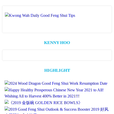
由于地点是处于车水马龙交通要道之交界处，风水地点极佳，
较好的趋势发展，无论公司、个人或在股市里、房市里都有好
水的更大助力，使一家人能更上一层楼。 她在电话里形容，
潮，然而在若干年后该地区却难以延续大家所期望的发展。或
当发展商向外发布销售此发展计划时，引起轰动与热烈回响，
热度，大家必有所斩获，须快马加鞭！ 在此年之5、6月份里
当他与家人步入那几间销售员推荐的单位参观时，心里感到很
许是由于最终吸引到来聚居该区的大部份人均收入难以达到支
不少投资者对此房产计划极为动心、趋之若鹜。然而近期却听
大家只须静观其变、切忌仓促作决策以避免耗损。因为即将来
舒服，觉得它们的“磁场”都很好，因此初步认为风水也好。
撑周边的商业需求，因此逐渐没落。 反观一些虽然在当时令
闻有关发展计划面对滞销的宭境，那些在早期已经购买公寓单
临的挑战只是暂时性的，必会雨过天晴。此时最好是部署一
购买房屋绝不像买件衣服那么简单，买错了可以换或丢掉。尤
人感到离旺市稍微遥远、原本不太被看好的新发展地区，在符
位的投资者正面对难以转卖与租出去的困扰，尤其目前房产市
切，比如说在家居的风水摆设里必须避免在东南方、东北、北
其是这一类高档房产，所付出的代价可是多数人大半生的储蓄
合或拥有基本之良好风水元素下，如处在新的交通要道出口
道低迷，一些投资者甚至以低于原价忍痛转手出让。 外墙颜
方放置动水摆设如鱼缸、瀑布等，以免催吉不成反招凶。 在
与努力。再加上Michelle在这些年来，深深地体会到风水对她
处、尤其是在美丽的湖泊，河畔边，往往在日后能有延续性的
色忌黑、灰、红、蓝 无论是居家或商业大楼，其外观颜色的
家居的东方与东北方位应该摆设多一些青绿色的盆栽。或把东
及家人起著积极与正面的效应，于是为了避免选择错误，也为
良好发展，也不断能吸引新贵前来投资或入住。往往这些人群
KENNY HOO
选择也是非常重要的。近年有不少新建的建筑物或重新装修的
北方的一面主题墙漆上青绿色并配上一些紫红色的饰物，也可
确保在新居能继续得到风水更好的眷顾，便急call 我助她一臂
能够不断带旺该区的延续发展，也逐渐成为了新又有贵气的城
房子，可能是为了标新立异或让人感到「很酷」的感觉，其外
以催动喜气与财运，以及招引贵人来相助，做起事来就事半功
之力。 由于她在情急之下，电传了有关单位的平面图，希望
镇。 这是因为水主财，因此大多居住在接近水元素地区的人
墙被涂上黑漆漆的，有的使用深与浅灰色，搞到整个建筑物看
倍了。 祝福大家在2021 的“转机年”里，以无限的信心去应对
能帮她做选择。当我看了一眼后这间向南角头屋的平面图与相
们，在事业、学业甚至商业上的发展皆比较顺利，也容易得到
起来失去了生气，甚至是死气沉沉！公寓或办公大楼被漆上黑
变数与新机会，到年底时必也将收获满满，成为大家羡慕的新
片后，马上劝她必须作其他选择，因为在最基本的地形条件已
贵人的提拔。当然这也不能一概而论，即得水者皆吉。因为水
黑的外墙，由远处瞭望之当然是特别引人注目，但却总是会让
贵 New Rich！ Original link:
经不合格了！这是因为该角头间的排屋之地形属于“外阔内
HIGHLIGHT
元素的位置、流向等必须配合当旺与否的风水气运，皆是非常
人有负面与“阴森森”的感觉，因此难以吸引比较优良的「贵
https://www.kwongwah.com.my/20210508/%e5%8f%88%e8%
窄“，在风水的基本理论属于不吉利，因为长住后难以累积吉
考功夫的。 户外的水元素如适时、适当、适合的湖泊、河流
客」，也影响入驻该建物里做生意的公司与人员难以招徕贵
气，就算是使用花圃作适当间隔也未必有效改善。难怪该单位
等的确能够集聚长远的吉气，带来比较久远的良好风水效益，
人、贵客的支持与青睐，长远来说对物业投资者是极为不利，
的价格比其他的更加便宜，而且其他仍未卖出的单位都有相似
更能不断招徕贵气之人集居于此，大家互惠互利、互相辅助、
尤其是在目前大环境的经济状况欠佳，在缺乏吉气的扶持下，
的情况。 许多人在选择房地产时，大前提是地点、价格、治
一起快乐成长。 而自家范围的水池，瀑布等，如果摆设与设
更难以借此扭转乾坤，突围而出。 家居风水，房子的外墙必
安等。经济能力比较好的会考虑到室内外的设计，空间的实用
计得当，能阴阳配合、相辅相成地激发更强大的吉气与旺气。
须避免使用过度的黑色或灰色，以免以免阴气过重，长远来说
性，同区里居住者的阶级，或邻近购买者的身份，房屋如果能
因此不少居住在新豪宅的人家，通常会在入住或装修前觅明师
会带来健康、事业、财运甚至感情里的负面效果。比较保守的
够称托出自身的气派或身份象征是最好不过。 勿单凭感觉做