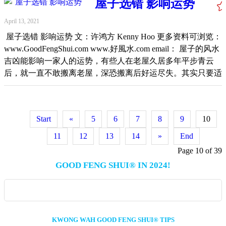
当，仍可化险为夷。有关人物们必须确保家居以及公司的风水
屋子选错 影响运势
其占据的空间范围变得更小；然而看起来柔弱无力的水却很难
康、招财进宝、事业顺利! 许多人以为屋内有水的摆设，便能
筑，这栋方圆大厦不幸入围！评委认为，方圆大厦的原意是希
调整得当，比如全年必须避免在带凶煞之气的东南方以及北方
被压缩，因此在机械界里，水或液体也最常被用为转移推动力
催动财气，其实不然。因为如果把动水摆设随意放置，可能会
望能够融合东西方风格，然而其成品却看起来难以达到和谐，
April 13, 2021
位装修、或进行改造等工程。在此期间，准备新居入伙的人，
量的最方便与便宜之元素。 微弱的滴水，其力量其实可以侵
带来反效果，引起破财的现象！2021金牛年里尤其忌讳在北
况且从风水学来说，这类的设计会带来不稳定或不安稳的负面
必须注意的是，在东南方以及北方位里，全年必须避免涂上红
屋子选错 影响运势 文：许鸿方 Kenny Hoo 更多资料可浏览：
蚀坚硬的岩石。看似柔情万千、缓缓而流的水，其实能带来无
方、东南、西南方摆设动水摆设。东北方虽是流年的财位之
效果。 2016年，中国有关当局发出指示，要求防止建造任何
色、黄色、甚至是棕色，以免凶上加凶！此二方位应多使用以
www.GoodFengShui.com www.好風水.com email： 屋子的风水
坚不摧的巨大力量！ H2O，水其实是能够储藏无数讯息与能
一，在此里忌放鱼缸、动水摆设，以免引起反效果。 若打算
为了「贪大、媚洋、求怪，特色缺失和文化传承堪忧」的建筑
蓝色为主的漆料，能够容易招来吉气以及贵人的助力。 2021
吉凶能影响一家人的运势，有些人在老屋久居多年平步青云
源的！无数科学的试验已经能够从水转化成氢燃料之新能源，
在屋子里摆设动水、假山瀑布等装置，最好能够觅个有识之士
物，而必须秉持「适用、经济、绿色、美观」的大方针。其
年的流年八字如下： 辛亥 壬午日 庚寅 辛丑 此流年八字里可
后，就一直不敢搬离老屋，深恐搬离后好运尽失。其实只要适
提供汽车动力。大家也曾听闻水在风水的实践与应用里占了非
给予专业建议，千万不可道听途说，以免催吉不成反招凶，弄
实，这项指示也是习近平2014年的呼吁延伸，他在一个文艺座
以预测，阳历2021年 的6月初至7月初，以及12月初至来年的1
当适时地选择到风水好的新屋入住，好的运势会更上一层楼。
常重大的地位。 有水的地方就有吉气 古代的风水大师郭璞
巧反拙！祝愿大家在接下来的日子里越来越好，身体好、财运
谈会上，批评与敦促「不要搞奇奇怪怪的建筑」。建筑物不应
月初，属于多事端之月份，市场即可能有极大变数。有人在此
前两天接到年轻好友Michelle来电询问有关她想要在沙亚南地
（276年－324年）在1千600多年前著的风水书籍《葬书》里已
好、事业好、风水更好！ Original
该追求外观上走极端路线，这也与风水学里的基本原理相符。
两段日子里被撤换职务、健康不佳、与他人争执不休、治安不
区购买一间角头间的双层排屋。 她说由于目前的市场经济低
经明文记载水元素在风水范畴里的重要地位以及其实践方式：
Link:https://www.kwongwah.com.my/20210529/%e6%95%99
另外，某房产发展计划综合了公寓、商场以及办公楼，由于靠
Start
«
5
6
7
8
9
10
靖、夫妻之间婚姻亮起红灯等令人心慌又心烦不已的事情。
迷以及带有不确定性，因此房地产的价格相宜、也有不少折扣
“风水之法，得水为上，藏风次之。气之盛而流行，而其余者
%e5%ae%b6%e4%b8%ad%e6%96%87%e6%98%8c%e4%bd%8d%e
近轻快铁站以及附近地区也已经发展成熟，因此估计未来将是
在此二段月份里，由于财星与事业星被克，无论是在个人情
与回扣，尤其是对她们这类有稳定收入并在过去储蓄到一笔资
11
12
13
14
»
End
犹有止。虽零散而其深者犹有聚。经曰：外气横行，内气止
个应有尽有，自给自足、综合娱乐、工作、健康家庭生活的理
绪、感情、事业、投资等皆必须额外谨慎，期间的投机份子也
金的人是置业的良机。 Michelle形容该区属于比较高档位的房
Page 10 of 39
生，盖言此也。经曰：浅深得乘，风水自成。” 自古以来有水
想概念房产计划。然而该商场大门的设计却显得非常奇特，也
特别多，青蛙漫天蹦跳，因此大家对一切事情的处理前都得小
屋发展地段，设计新颖气派非凡，原本的价格不菲，然而在折
元素的地方就能够累积吉气，如在海边、河畔、湖边等由于便
GOOD FENG SHUI® IN 2024!
许是有关的设计师为了标新立异或者是童心未泯吧，把它设计
心求证，以免容易掉落陷阱。在此段日子里大家必须守成无
扣后其价格令人垂涎，感到物超所值。然而她不知如何做适当
于饮食、灌溉植物、交通，往往是人类集聚的区域。因此一个
成看起来像是“变形金刚”的头脸设计，可是其成品看起来有点
咎，事事保守为上策。此月的各个领域的表现一般而已，甚至
选择，更担心买错屋入住后厄运连连，到时可能后悔莫及！
新的发展地区在往后能否继续旺下去、会不会吸引到有贵气的
像凶猛獠牙的魔鬼般，因而带来了反效果。其实这样的设计，
股市也将吹起寒风阵阵。 把握7月初至11月底好时机 根据好风
由于该地区接近工作地点又是平常出入的主要活动点，因此她
人们集聚或居住与该地区是否有水的元素占了非常大的影响因
常在一些赌场可以看到，却不适合在一般的商业办公或公寓使
水的分析，供大家作参考：在步入2021年的7月初开始，由于
对此新屋业发展区情有独钟。然而她不知如何选择风水上好的
素。 在过去的二、三十年间，我们也目睹无数发展地区的起
用，因为容易累积阴煞之凶气。曾有一些综合房产发展计划，
有贵人在各个领域里相助，因此由7月初至11月底，预计有比
单位，以期一家人由目前的老屋迁入后，能够继续得到良好风
KWONG WAH GOOD FENG SHUI® TIPS
起落落，有的在开始是通过广告打开知名度也成功掀起一阵浪